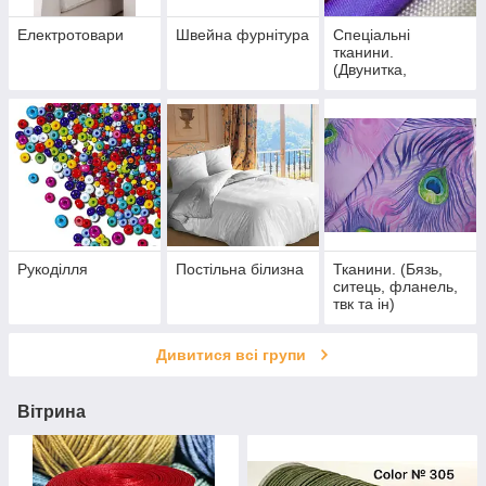
Електротовари
Швейна фурнітура
Спеціальні
тканини.
(Двунитка,
мішковина та інші)
Рукоділля
Постільна білизна
Тканини. (Бязь,
ситець, фланель,
твк та ін)
Дивитися всі групи
Вітрина