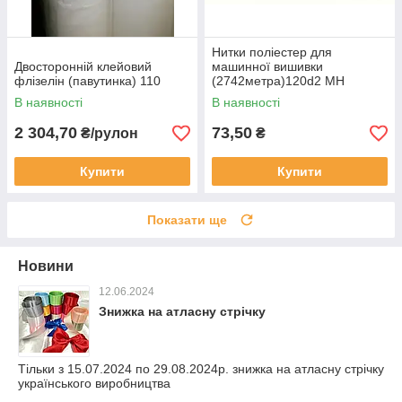
Нитки поліестер для
Двосторонній клейовий
машинної вишивки
флізелін (павутинка) 110
(2742метра)120d2 MH
industry
В наявності
В наявності
2 304,70
73,50
₴/рулон
₴
Купити
Купити
Показати ще
Новини
12.06.2024
Знижка на атласну стрічку
Тільки з 15.07.2024 по 29.08.2024р. знижка на атласну стрічку
українського виробництва