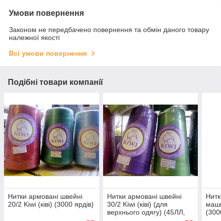
Умови повернення
Законом не передбачено повернення та обмін даного товару
належної якості
Всі умови повернення
Подібні товари компанії
Нитки армовані швейні
Нитки армовані швейні
Нитк
20/2 Kiwi (ківі) (3000 ярдів)
30/2 Kiwi (ківі) (для
маши
верхнього одягу) (45ЛЛ,
(300
28S/2) (3000 ярдів)