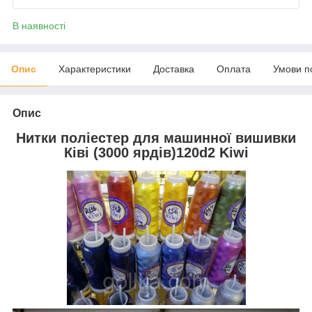
В наявності
Опис
Характеристики
Доставка
Оплата
Умови п
Опис
Нитки поліестер для машинної вишивки
Ківі (3000 ярдів)120d2 Kiwi