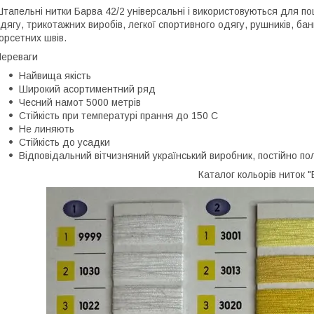
тапельні нитки Барва 42/2 універсальні і використовуються для по
дягу, трикотажних виробів, легкої спортивного одягу, рушників, банн
орсетних швів.
ереваги
Найвища якість
Широкий асортиментний ряд
Чесний намот 5000 метрів
Стійкість при температурі прання до 150 С
Не линяють
Стійкість до усадки
Відповідальний вітчизняний український виробник, постійно п
Каталог кольорів ниток "