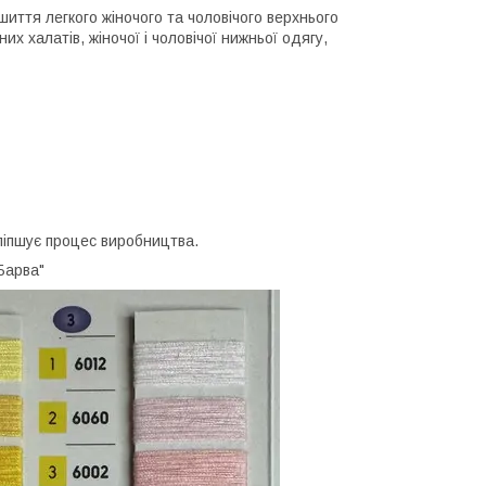
шиття легкого жіночого та чоловічого верхнього
их халатів, жіночої і чоловічої нижньої одягу,
оліпшує процес виробництва.
Барва"