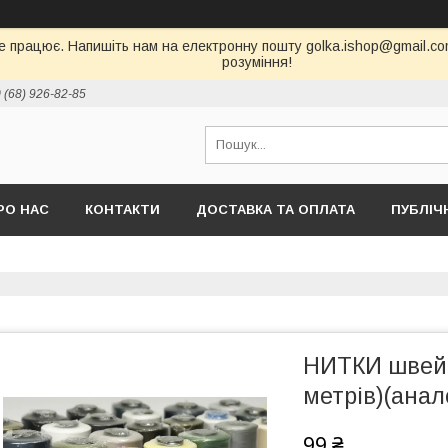
е працює. Напишіть нам на електронну пошту golka.ishop@gmail.com,
розуміння!
 (68) 926-82-85
РО НАС
КОНТАКТИ
ДОСТАВКА ТА ОПЛАТА
ПУБЛІЧ
НИТКИ швейн
метрів)(анало
99 ₴