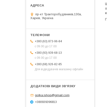
Ш
о
к
пр-кт Тракторобудівників,130а,
Харків, Україна
П
+380 (63) 873-96-84
с 09.00 до 17.00
+380 (93) 939-68-13
с 09.00 до 17.00
+380 (68) 926-82-85
Для відвідувачів магазину офлайн
golka.ishop@gmail.com
+380939396813