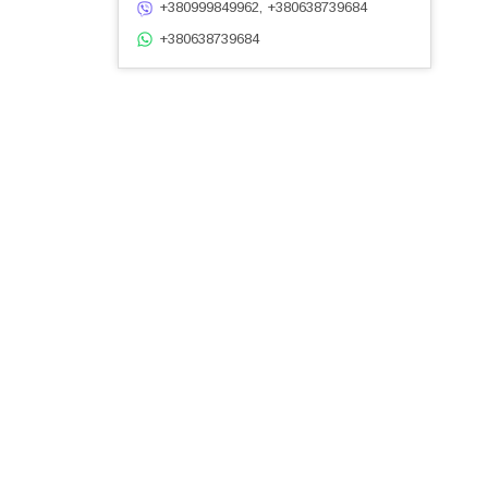
+380999849962, +380638739684
+380638739684