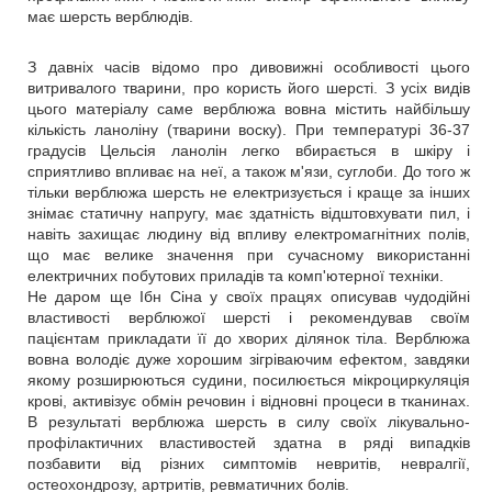
має шерсть верблюдів.
З давніх часів відомо про дивовижні особливості цього
витривалого тварини, про користь його шерсті. З усіх видів
цього матеріалу саме верблюжа вовна містить найбільшу
кількість ланоліну (тварини воску). При температурі 36-37
градусів Цельсія ланолін легко вбирається в шкіру і
сприятливо впливає на неї, а також м'язи, суглоби. До того ж
тільки верблюжа шерсть не електризується і краще за інших
знімає статичну напругу, має здатність відштовхувати пил, і
навіть захищає людину від впливу електромагнітних полів,
що має велике значення при сучасному використанні
електричних побутових приладів та комп'ютерної техніки.
Не даром ще Ібн Сіна у своїх працях описував чудодійні
властивості верблюжої шерсті і рекомендував своїм
пацієнтам прикладати її до хворих ділянок тіла. Верблюжа
вовна володіє дуже хорошим зігріваючим ефектом, завдяки
якому розширюються судини, посилюється мікроциркуляція
крові, активізує обмін речовин і відновні процеси в тканинах.
В результаті верблюжа шерсть в силу своїх лікувально-
профілактичних властивостей здатна в ряді випадків
позбавити від різних симптомів невритів, невралгії,
остеохондрозу, артритів, ревматичних болів.