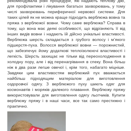
рекомендувала різні процедури, які надають теплову дію,
для профілактики і лікування багатьох захворювань, у тому
числі захворювань периферичної нервової системи. Для
таких цілей як не можна краще підходить верблюжа вовна та
пряжа з верблюжої вовни. Чому саме верблюжа? Справа в
тому, що вона має деякі особливості, що відрізняють її від
інших видів вовни і надають їй дійсно унікальні властивості.
Верблюжа шерсть складається з грубого волосу і м'якого
підшерстя-пуха. Волосся верблюжої вовни ― порожнистий,
що забезпечує йому додаткові теплоізолюючі властивості і
легкість. Шерсть захищає не тільки від переохолодження в
холодну пору, але і від перенагрівання в спеку. Вона більш
ніж в два рази легше овечої і, крім того, набагато міцніше.
Завдяки цим властивостям верблюжий пух вважається
найбільш підходящим матеріалом для виготовлення
оздоровчої одягу. З верблюжого пуху шиють одяг для
космонавтів і моряків далекого плавання. Верблюжу пряжу
використовували для виготовлення одягу льотчиків. Купити
верблюжу пряжу і в наші часи, все так само престижно і
практично.