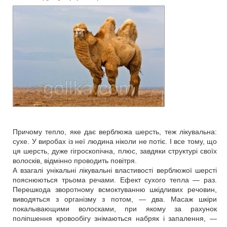
Причому тепло, яке дає верблюжа шерсть, теж лікувальна:
сухе. У виробах із неї людина ніколи не потіє. І все тому, що
ця шерсть, дуже гігроскопічна, плюс, завдяки структурі своїх
волосків, відмінно проводить повітря.
А взагалі унікальні лікувальні властивості верблюжої шерсті
пояснюються трьома речами. Ефект сухого тепла ― раз.
Перешкода зворотному всмоктуванню шкідливих речовин,
виводяться з організму з потом, ― два. Масаж шкіри
покалывающими волосками, при якому за рахунок
поліпшення кровообігу знімаються набряк і запалення, ―