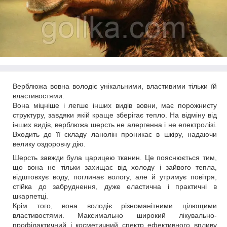
Верблюжа вовна володіє унікальними, властивими тільки їй
властивостями.
Вона міцніше і легше інших видів вовни, має порожнисту
структуру, завдяки якій краще зберігає тепло. На відміну від
інших видів, верблюжа шерсть не алергенна і не електролізі.
Входить до її складу ланолін проникає в шкіру, надаючи
велику оздоровчу дію.
Шерсть завжди була царицею тканин. Це пояснюється тим,
що вона не тільки захищає від холоду і зайвого тепла,
відштовхує воду, поглинає вологу, але й утримує повітря,
стійка до забруднення, дуже еластична і практичні в
шкарпетці.
Крім того, вона володіє різноманітними цілющими
властивостями. Максимально широкий лікувально-
профілактичний і косметичний спектр ефективного впливу