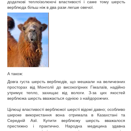
додаткові теплоізолюючі властивості і саме тому шерсть
верблюда більш ніж в два рази легше овечої.
А також:
Довга густа шерсть верблюдів, що мешкали на величезних
просторах від Монголії до високогірних Гімалаїв, надійно
утримує тепло, захищає від вологи. З-за цих якостей
верблюжа шерсть вважається однією з найдорожчих.
Цілющі властивості верблюжої шерсті відомі давно; особливо
широке використання вона отримала в Казахстані та
Середній Азії. Купити верблюжу шерсть вважалося
престижно і практично. Народна медицина здавна