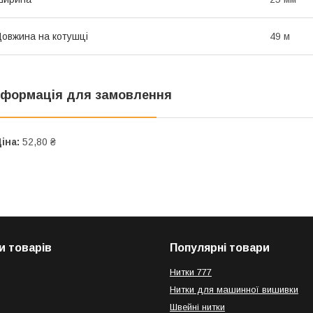
овжина на котушці
49 м
нформація для замовлення
іна:
52,80 ₴
и товарів
Популярні товари
Нитки 777
Нитки для машинної вишивки
Швейні нитки