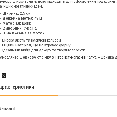
іжному блиску вона чудово підходить для оформлення подарунків,
а інших креативних ідей.
🔹
Ширина:
2,5 см
🔹
Довжина мотка:
49 м
🔹
Матеріал:
шовк
🔹
Виробник:
Україна
🔹
Ціна вказана за моток
 Висока якість та насичені кольори
 Міцний матеріал, що не втрачає форму
 Ідеальний вибір для декору та творчих проєктів
Замовляйте
шовкову стрічку
в
інтернет-магазині
Голка
– швидка до
арактеристики
Основні