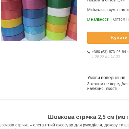
Показати оптові ціни
Мінімальна сума замов
В наявності
Оптом і 
Купити
+380 (63) 873-96-84
с 09.00 до 17.00
Законом не передбач
належної якості
Шовкова стрічка 2,5 см (мото
овкова стрічка – елегантний аксесуар для рукоділля, декору та шв