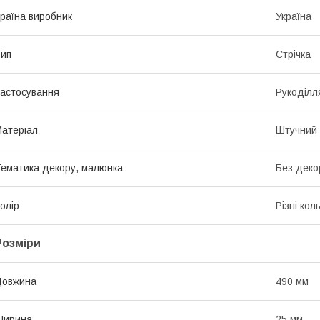
раїна виробник
Україна
ип
Стрічка
астосування
Рукоділл
атеріал
Штучний
ематика декору, малюнка
Без деко
олір
Різні кол
Розміри
Довжина
490 мм
Ширина
25 мм