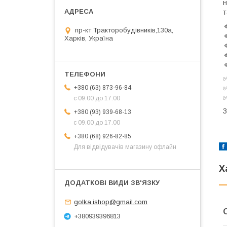
н
т
пр-кт Тракторобудівників,130а,
Харків, Україна
✅
✅
+380 (63) 873-96-84
✅
с 09.00 до 17.00
+380 (93) 939-68-13
с 09.00 до 17.00
+380 (68) 926-82-85
Для відвідувачів магазину офлайн
Х
golka.ishop@gmail.com
+380939396813