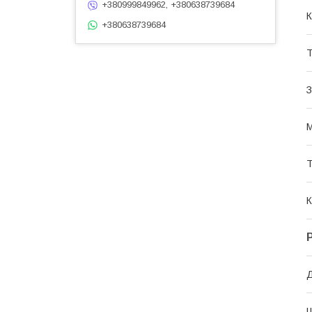
+380999849962, +380638739684
К
+380638739684
Т
З
М
Т
К