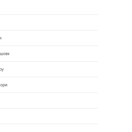
я
 шовк
ру
ьори