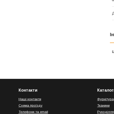
Д
І
Ц
Контакти
Каталог
Наші контакти
Фурнітура
Схема проїзду
Тканини
Телефони та email
Рукоділля