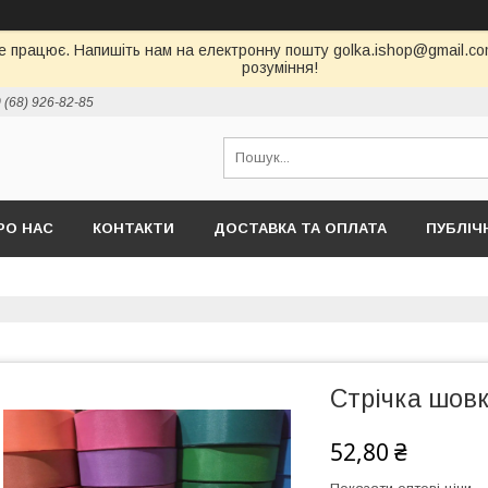
е працює. Напишіть нам на електронну пошту golka.ishop@gmail.com,
розуміння!
 (68) 926-82-85
РО НАС
КОНТАКТИ
ДОСТАВКА ТА ОПЛАТА
ПУБЛІЧ
Стрічка шовк
52,80 ₴