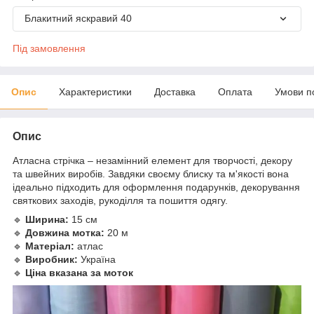
Блакитний яскравий 40
Під замовлення
Опис
Характеристики
Доставка
Оплата
Умови п
Опис
Атласна стрічка – незамінний елемент для творчості, декору
та швейних виробів. Завдяки своєму блиску та м'якості вона
ідеально підходить для оформлення подарунків, декорування
святкових заходів, рукоділля та пошиття одягу.
🔹
Ширина:
15 см
🔹
Довжина мотка:
20 м
🔹
Матеріал:
атлас
🔹
Виробник:
Україна
🔹
Ціна вказана за моток