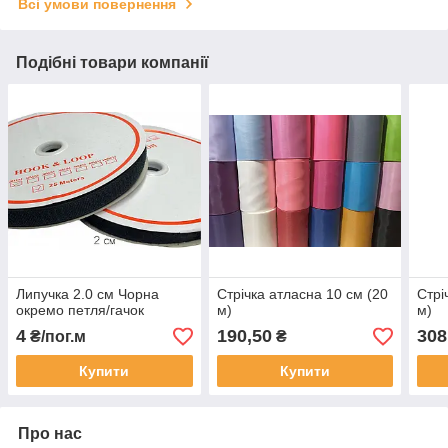
Всі умови повернення
Подібні товари компанії
Липучка 2.0 см Чорна
Стрічка атласна 10 см (20
Стрі
окремо петля/гачок
м)
м)
4
190,50
308
₴/пог.м
₴
Купити
Купити
Про нас