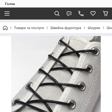
Голка
Товари та послуги
Швейна фурнітура
Шнурки
Шн