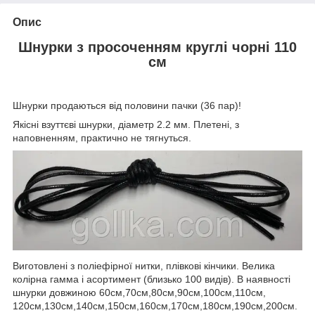
Опис
Шнурки з просоченням круглі чорні 110
см
Шнурки продаються від половини пачки (36 пар)!
Якісні взуттєві шнурки, діаметр 2.2 мм. Плетені, з
наповненням, практично не тягнуться.
Виготовлені з поліефірної нитки, плівкові кінчики. Велика
колірна гамма і асортимент (близько 100 видів). В наявності
шнурки довжиною 60см,70см,80см,90см,100см,110см,
120см,130см,140см,150см,160см,170см,180см,190см,200см.