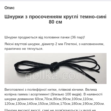
Опис
Шнурки з просоченням круглі темно-сині
80 см
Шнурки продаються від половини пачки (36 пар)!
Якісні взуттєві шнурки, діаметр 2 мм Плетені, з наповненням,
практично не тягнуться.
Виготовлені з поліефірної нитки, плівкові кінчики. Велика
колірна гамма і асортимент (близько 100 видів). В наявності
шнурки довжиною 60см,70см,80см,90см,100см,110см,
120см,130см,140см,150см,160см,170см,180см,190см,200см.
Шнурки високої якості, самі не розв'язуються і у вузлі не