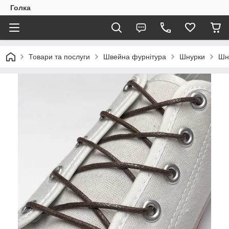
Голка
Товари та послуги
Швейна фурнітура
Шнурки
Шн