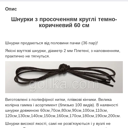
Опис
Шнурки з просоченням круглі темно-
коричневий 60 см
Шнурки продаються від половини пачки (36 пар)!
Якісні взуттєві шнурки, діаметр 2 мм Плетені, з наповненням,
практично не тягнуться.
Виготовлені з поліефірної нитки, плівкові кінчики. Велика
колірна гамма і асортимент (близько 100 видів). В наявності
шнурки довжиною 60см,70см,80см,90см,100см,110см,
120см,130см,140см,150см,160см,170см,180см,190см,200см.
Шнурки високої якості, самі не розв'язуються і у вузлі не