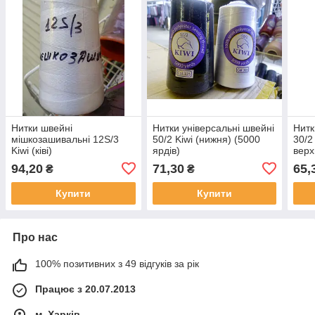
Нитки швейні
Нитки універсальні швейні
Нитк
мішкозашивальні 12S/3
50/2 Kiwi (нижня) (5000
30/2 
Kiwi (ківі)
ярдів)
верх
28S/
94,20
71,30
65,
₴
₴
Купити
Купити
Про нас
100% позитивних з 49 відгуків за рік
Працює з 20.07.2013
м. Харків