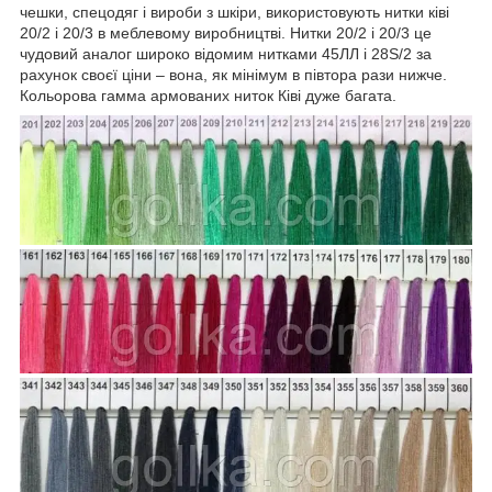
чешки, спецодяг і вироби з шкіри, використовують нитки ківі
20/2 і 20/3 в меблевому виробництві. Нитки 20/2 і 20/3 це
чудовий аналог широко відомим нитками 45ЛЛ і 28S/2 за
рахунок своєї ціни – вона, як мінімум в півтора рази нижче.
Кольорова гамма армованих ниток Ківі дуже багата.