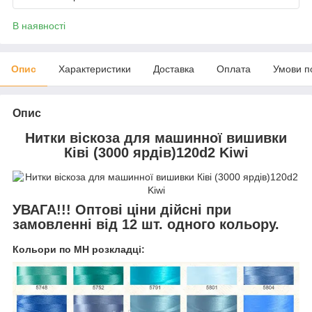
В наявності
Опис
Характеристики
Доставка
Оплата
Умови п
Опис
Нитки віскоза для машинної вишивки
Ківі (3000 ярдів)120d2 Kiwi
УВАГА!!! Оптові ціни дійсні при
замовленні від 12 шт. одного кольору.
Кольори по MH розкладці: