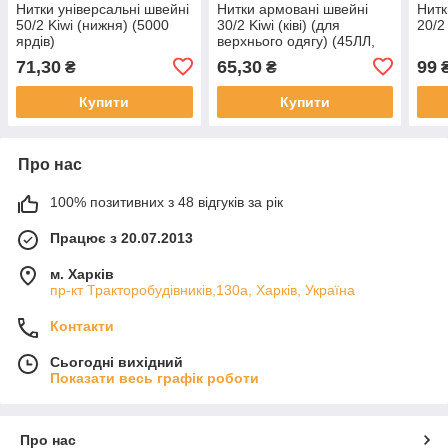
Нитки універсальні швейні
Нитки армовані швейні
Нитк
50/2 Kiwi (нижня) (5000
30/2 Kiwi (ківі) (для
20/2 
ярдів)
верхнього одягу) (45ЛЛ,
28S/2) (3000 ярдів)
71,30
65,30
99
₴
₴
Купити
Купити
Про нас
100% позитивних з 48 відгуків за рік
Працює з 20.07.2013
м. Харків
пр-кт Тракторобудівників,130а, Харків, Україна
Контакти
Сьогодні вихідний
Показати весь графік роботи
Про нас