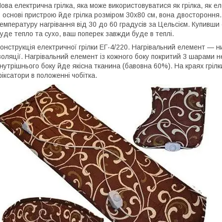
ова електрична грілка, яка може використовуватися як грілка, як ел
 основі пристрою йде грілка розміром 30х80 см, вона двостороння
емпературу нагрівання від 30 до 60 градусів за Цельсієм. Купивши
уде тепло та сухо, ваш поперек завжди буде в теплі.
онструкція електричної грілки ЕГ-4/220. Нагрівальний елемент — нит
золяції. Нагрівальний елемент із кожного боку покритий 3 шарами 
нутрішнього боку йде якісна тканина (бавовна 60%). На краях грілк
іксатори в положенні чобітка.