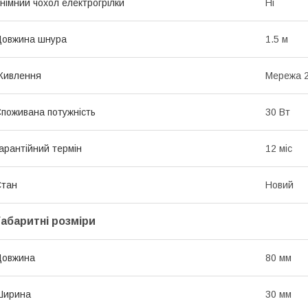
німний чохол електрогрілки
Ні
Довжина шнура
1.5 м
Живлення
Мережа 
поживана потужність
30 Вт
арантійний термін
12 міс
Стан
Новий
Габаритні розміри
Довжина
80 мм
Ширина
30 мм