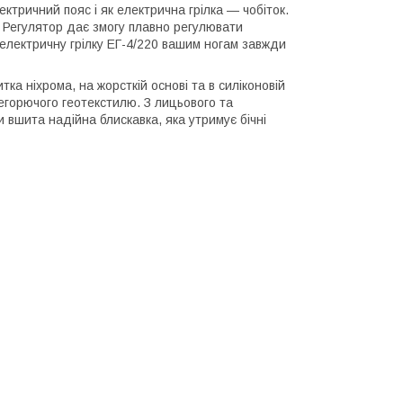
ектричний пояс і як електрична грілка — чобіток.
. Регулятор дає змогу плавно регулювати
 електричну грілку ЕГ-4/220 вашим ногам завжди
ка ніхрома, на жорсткій основі та в силіконовій
негорючого геотекстилю. З лицьового та
и вшита надійна блискавка, яка утримує бічні