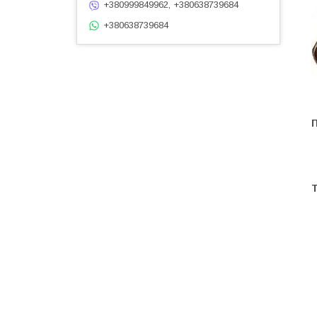
+380999849962, +380638739684
+380638739684
П
Т