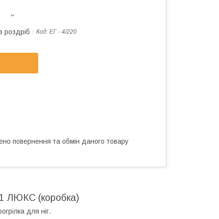
в роздріб
Код:
ЕГ - 4/220
ено повернення та обмін даного товару
в 1 ЛЮКС (коробка)
огрілка для ніг.