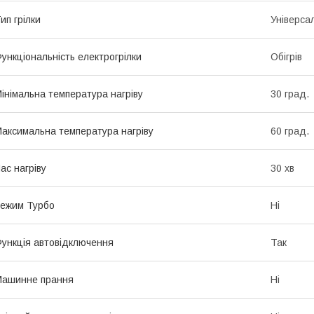
ип грілки
Універса
ункціональність електрогрілки
Обігрів
інімальна температура нагріву
30 град.
аксимальна температура нагріву
60 град.
ас нагріву
30 хв
ежим Турбо
Ні
ункція автовідключення
Так
Машинне прання
Ні