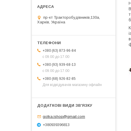
Н
В
т
пр-кт Тракторобудівників,130а,
б
Харків, Україна
К
і
в
ф
+380 (63) 873-96-84
с 09.00 до 17.00
+380 (93) 939-68-13
с 09.00 до 17.00
+380 (68) 926-82-85
Для відвідувачів магазину офлайн
golka.ishop@gmail.com
+380939396813