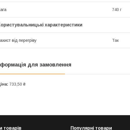
ага
740 г
Користувальницькі характеристики
ахист від перегріву
Так
нформація для замовлення
іна:
733,50 ₴
и товарів
Популярні товари