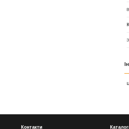
В
З
І
Ц
Контакти
Каталог