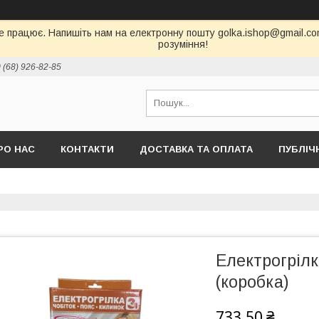
е працює. Напишіть нам на електронну пошту golka.ishop@gmail.com,
розуміння!
 (68) 926-82-85
РО НАС
КОНТАКТИ
ДОСТАВКА ТА ОПЛАТА
ПУБЛІЧ
Електрогрілк
(коробка)
733,50 ₴