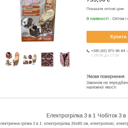
Показати оптові ціни
В наявності
Оптом і 
Купити
+380 (63) 873-96-84
с 09.00 до 17.00
Законом не передбач
належної якості
Електрогрілка 3 в 1 Чобіток 3 
лектрична грілка 3 в 1: електрогрілка 30х80 см, електропояс, електр