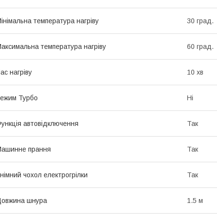
інімальна температура нагріву
30 град.
аксимальна температура нагріву
60 град.
ас нагріву
10 хв
ежим Турбо
Ні
ункція автовідключення
Так
Машинне прання
Так
німний чохол електрогрілки
Так
Довжина шнура
1.5 м