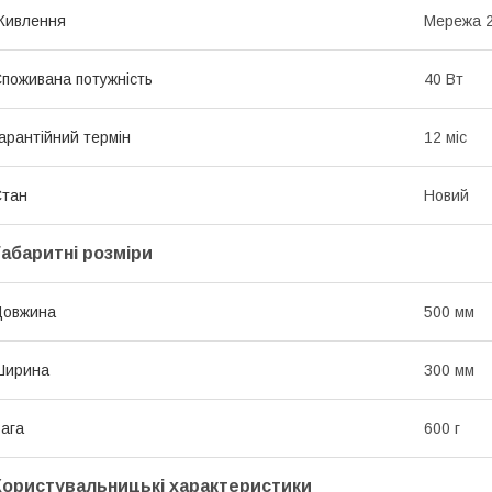
Живлення
Мережа 
поживана потужність
40 Вт
арантійний термін
12 міс
Стан
Новий
Габаритні розміри
Довжина
500 мм
Ширина
300 мм
ага
600 г
Користувальницькі характеристики