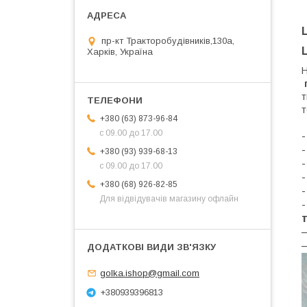
пр-кт Тракторобудівників,130а,
Харків, Україна
Н
г
т
т
+380 (63) 873-96-84
с 09.00 до 17.00
-
+380 (93) 939-68-13
-
с 09.00 до 17.00
+380 (68) 926-82-85
-
Для відвідувачів магазину офлайн
—
—
golka.ishop@gmail.com
+380939396813