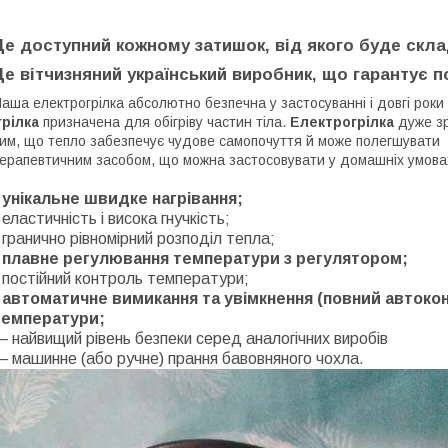
Це доступний кожному затишок
,
від якого буде скл
Це вітчизняний український виробник, що гарантує по
аша електрогрілка абсолютно безпечна у застосуванні і довгі рок
рілка
призначена для обігріву частин тіла.
Електрогрілка
дуже зр
им, що тепло забезпечує чудове самопочуття й може полегшувати б
ерапевтичним засобом, що можна застосовувати у домашніх умовах
-
унікальне швидке нагрівання;
 еластичність і висока гнучкість;
 гранично рівномірний розподіл тепла;
-
плавне регулювання температури з регулятором;
 постійний контроль температури;
-
автоматичне вимикання та увімкнення (повний автокон
температури;
 найвищий рівень безпеки серед аналогічних виробів
 машинне (або ручне) прання бавовняного чохла.