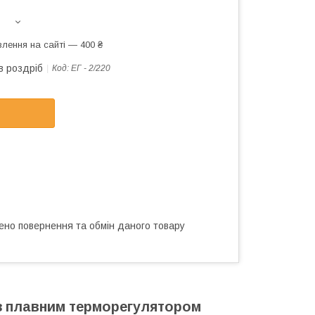
лення на сайті — 400 ₴
в роздріб
Код:
ЕГ - 2/220
ено повернення та обмін даного товару
 з плавним терморегулятором