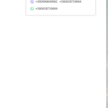
+380999849962, +380638739684
+380638739684