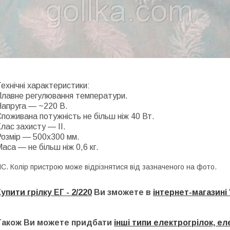
ехнічні характеристики:
Плавне регулювання температури.
Напруга — ~220 В.
поживана потужність не більш ніж 40 Вт.
лас захисту — II.
Розмір — 500х300 мм.
аса — не більш ніж 0,6 кг.
С. Колір пристрою може відрізнятися від зазначеного на фото.
упити грілку ЕГ - 2/220
Ви зможете в
інтернет-магазині 
Також Ви можете придбати
інші типи електрогрілок, 