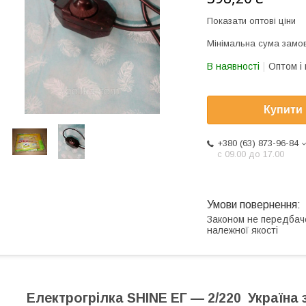
Показати оптові ціни
Мінімальна сума замов
В наявності
Оптом і 
Купити
+380 (63) 873-96-84
с 09.00 до 17.00
Законом не передбач
належної якості
Електрогрілка SHINE ЕГ — 2/220 Україна