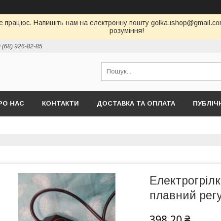
е працює. Напишіть нам на електронну пошту golka.ishop@gmail.com,
розуміння!
 (68) 926-82-85
РО НАС
КОНТАКТИ
ДОСТАВКА ТА ОПЛАТА
ПУБЛІЧ
Електрогрілк
плавний рег
398,20 ₴