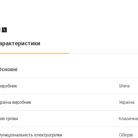
арактеристики
Основні
иробник
Shine
раїна виробник
Україна
ип грілки
Класична
ункціональність електрогрілки
Обігрів