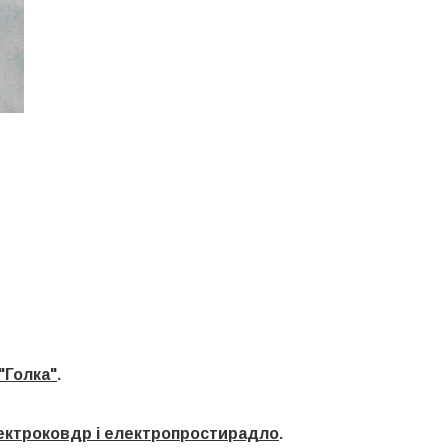
"Голка"
.
електроковдр і електропростирадло
.