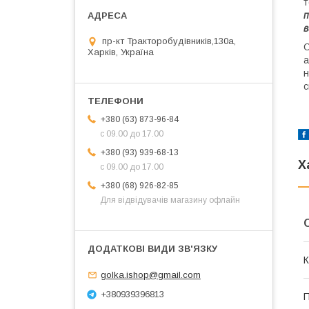
т
п
в
пр-кт Тракторобудівників,130а,
С
Харків, Україна
а
н
с
+380 (63) 873-96-84
с 09.00 до 17.00
+380 (93) 939-68-13
Х
с 09.00 до 17.00
+380 (68) 926-82-85
Для відвідувачів магазину офлайн
К
golka.ishop@gmail.com
+380939396813
П