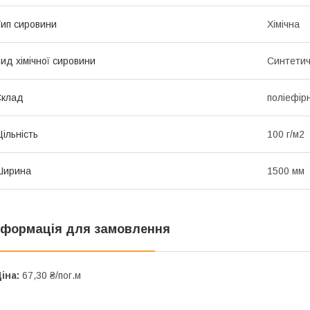
ип сировини
Хімічна
ид хімічної сировини
Синтети
Склад
поліефір
ільність
100 г/м2
Ширина
1500 мм
нформація для замовлення
іна:
67,30 ₴/пог.м