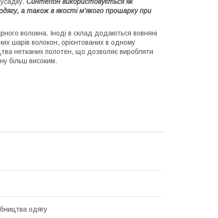
 усадку.
Синтепон використовується як
дягу, а також в якості м'якого прошарку при
рного волокна. Іноді в склад додаються вовняні
них шарів волокон, орієнтованих в одному
цтва нетканих полотен, що дозволяє виробляти
ну більш високим.
бництва одягу