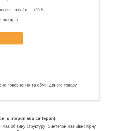
лення на сайті — 400 ₴
в роздріб
ено повернення та обмін даного товару
н, sintepon або cintepon).
 має об'ємну структуру. Синтепон має рівномірну