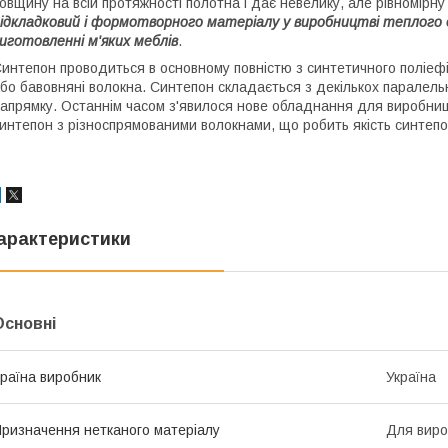
овщину на всій протяжності полотна і дає невелику, але рівномірну
ідкладковий і формотворного матеріалу у виробництві теплого о
иготовленні м'яких меблів
.
интепон проводиться в основному повністю з синтетичного поліефі
бо бавовняні волокна. Синтепон складається з декількох паралель
апрямку. Останнім часом з'явилося нове обладнання для виробни
интепон з різноспрямованими волокнами, що робить якість синтепо
арактеристики
Основні
раїна виробник
Україна
ризначення нетканого матеріалу
Для виро