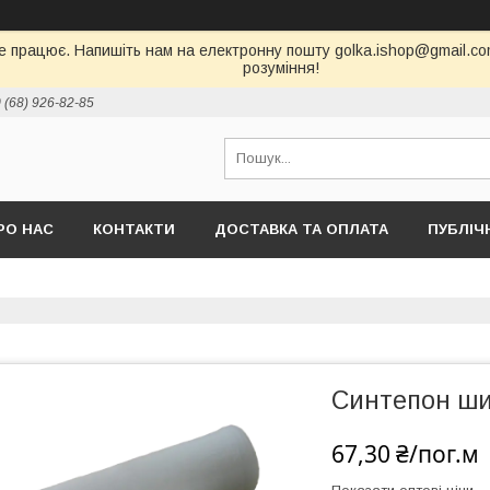
е працює. Напишіть нам на електронну пошту golka.ishop@gmail.com,
розуміння!
 (68) 926-82-85
РО НАС
КОНТАКТИ
ДОСТАВКА ТА ОПЛАТА
ПУБЛІЧ
Синтепон шир
67,30 ₴/пог.м