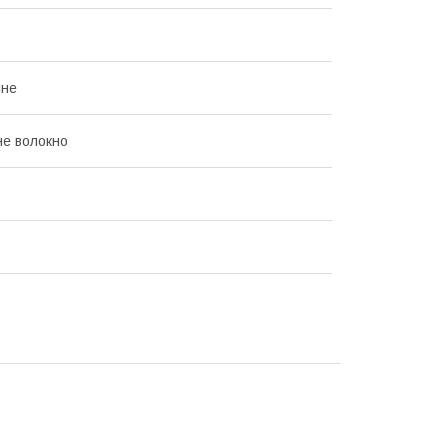
чне
не волокно