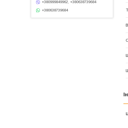
+380999849962, +380638739684
Т
+380638739684
В
Щ
І
Ц