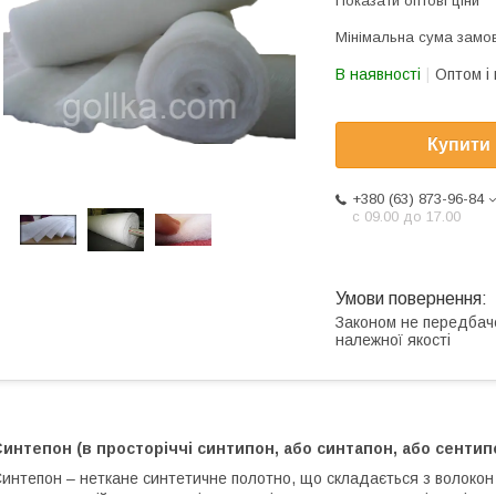
Показати оптові ціни
Мінімальна сума замов
В наявності
Оптом і 
Купити
+380 (63) 873-96-84
с 09.00 до 17.00
Законом не передбач
належної якості
интепон (в просторіччі синтипон, або синтапон, або сентипо
интепон – неткане синтетичне полотно, що складається з волокон і