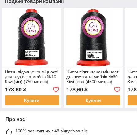
Подібні товари компанії
Нитки підвищеної міцності
Нитки підвищеної міцності
Нитк
для взуття та меблів №10
для взуття та меблів №60
для 
Kiwi (ківі) (750 метрів)
Kiwi (ківі) (4500 метрів)
Kiwi 
178,60
178,60
178
₴
₴
Купити
Купити
Про нас
100% позитивних з 48 відгуків за рік