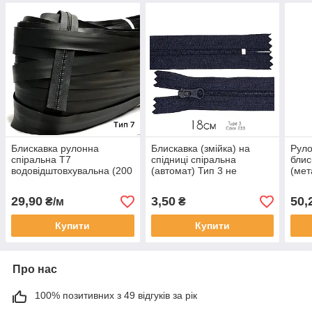
Блискавка рулонна
Блискавка (змійка) на
Руло
спіральна Т7
спідниці спіральна
блис
водовідштовхувальна (200
(автомат) Тип 3 не
(мет
метрів) Чорна
роз'ємна 18 см
29,90
3,50
50,
₴/м
₴
Купити
Купити
Про нас
100% позитивних з 49 відгуків за рік