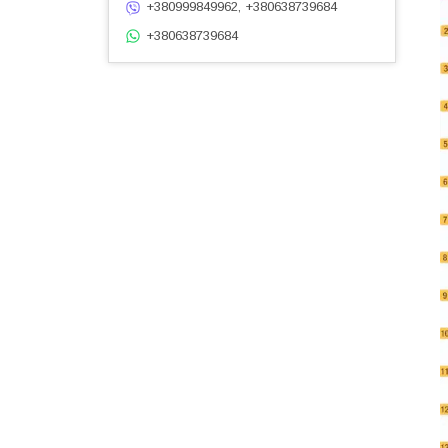
+380999849962, +380638739684
+380638739684