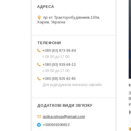
пр-кт Тракторобудівників,130а,
Харків, Україна
+380 (63) 873-96-84
с 09.00 до 17.00
+380 (93) 939-68-13
с 09.00 до 17.00
+380 (68) 926-82-85
Н
Для відвідувачів магазину офлайн
З
В
е
golka.ishop@gmail.com
+380939396813