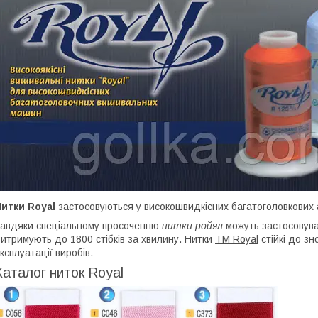
итки Royal
застосовуються у високошвидкісних багатоголовкових
авдяки спеціальному просоченню
нитки ройял
можуть застосовува
итримують до 1800 стібків за хвилину. Нитки
ТМ Royal
стійкі до зн
ксплуатації виробів.
Каталог ниток Royal