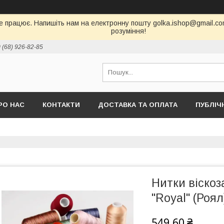
е працює. Напишіть нам на електронну пошту golka.ishop@gmail.com,
розуміння!
 (68) 926-82-85
РО НАС
КОНТАКТИ
ДОСТАВКА ТА ОПЛАТА
ПУБЛІЧ
Нитки віско
"Royal" (Роял
549,60 ₴