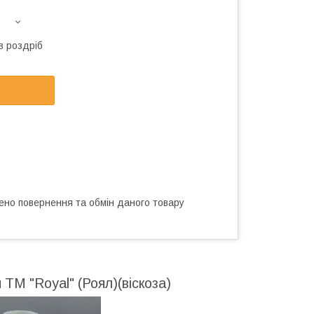
в роздріб
ено повернення та обмін даного товару
 ТМ "Royal" (Роял)(віскоза)