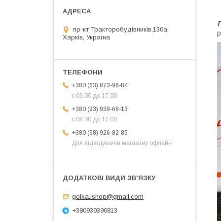
пр-кт Тракторобудівників,130а,
р
Харків, Україна
+380 (63) 873-96-84
с 09.00 до 17.00
+380 (93) 939-68-13
с 09.00 до 17.00
+380 (68) 926-82-85
Для відвідувачів магазину офлайн
golka.ishop@gmail.com
+380939396813