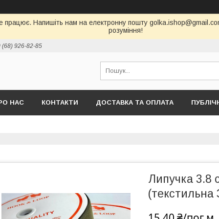
е працює. Напишіть нам на електронну пошту golka.ishop@gmail.com,
розуміння!
 (68) 926-82-85
РО НАС
КОНТАКТИ
ДОСТАВКА ТА ОПЛАТА
ПУБЛІЧ
Липучка 3.8 
(текстильна 
15,40 ₴/пог.м