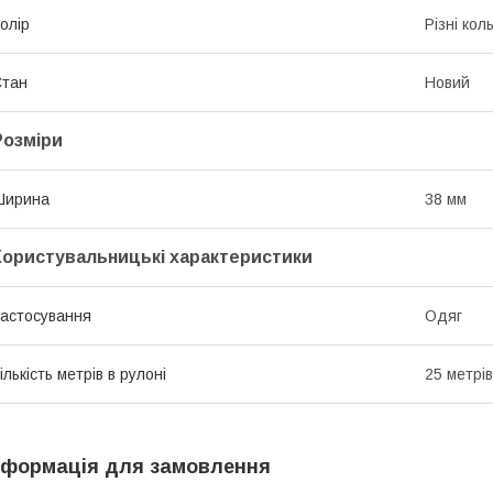
олір
Різні кол
Стан
Новий
Розміри
Ширина
38 мм
Користувальницькі характеристики
астосування
Одяг
ількість метрів в рулоні
25 метрів
нформація для замовлення