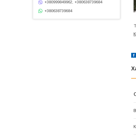
+380999849962, +380638739684
+380638739684
Т
К
Х
В
К