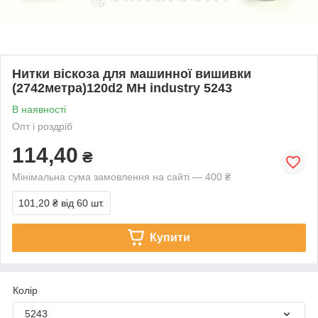
Нитки віскоза для машинної вишивки
(2742метра)120d2 MH industry 5243
В наявності
Опт і роздріб
114,40
₴
Мінімальна сума замовлення на сайті — 400 ₴
101,20 ₴
від 60 шт.
Купити
Колір
5243