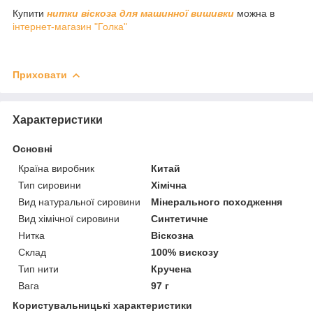
Купити
нитки віскоза для машинної вишивки
можна в
інтернет-магазин "Голка"
Приховати
Характеристики
Основні
Країна виробник
Китай
Тип сировини
Хімічна
Вид натуральної сировини
Мінерального походження
Вид хімічної сировини
Синтетичне
Нитка
Віскозна
Склад
100% вискозу
Тип нити
Кручена
Вага
97 г
Користувальницькі характеристики