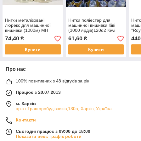
Нитки металізовані
Нитки поліестер для
Нитк
люрекс для машинної
машинної вишивки Ківі
маш
вишивки (1000м) MH
(3000 ярдів)120d2 Kiwi
"Roy
industry
метр
74,40
61,60
440
₴
₴
Купити
Купити
Про нас
100% позитивних з 48 відгуків за рік
Працює з 20.07.2013
м. Харків
пр-кт Тракторобудівників,130а, Харків, Україна
Контакти
Сьогодні працює з 09:00 до 18:00
Показати весь графік роботи