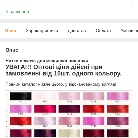
В наявності
Опис
Характеристики
Доставка
Оплата
Умови п
Опис
Нитки віскоза для машинної вишивки
УВАГА!!! Оптові ціни дійсні при
замовленні від 10шт. одного кольору.
Повний каталог нижче цього, у відсканованому вигляді