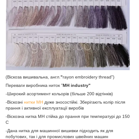
(Віскоза вишивальна, англ.
"
rayon embroidery thread")
Переваги виробника ниток "
MH industry"
-Широкий асортимент кольорів (більше 200 відтінків)
-Віскозні
нитки МН
дуже зносостійкі. Зберігають колір після
прання і активної експлуатації виробів
-Віскозна нитка МН стійка до прання при температурі до 150
С
-Дана нитка для машинної вишивки підходить як для
побутових, так і для промислових швейних машин