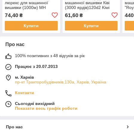
люрекс для машинної
машинної вишивки Ківі
маш
вишивки (1000м) MH
(3000 ярдів)120d2 Kiwi
"Roy
industry
метр
74,40
61,60
440
₴
₴
Купити
Купити
Про нас
100% позитивних з 48 відгуків за рік
Працює з 20.07.2013
м. Харків
пр-кт Тракторобудівників,130а, Харків, Україна
Контакти
Сьогодні вихідний
Показати весь графік роботи
Про нас