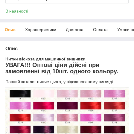
В наявності
Опис
Характеристики
Доставка
Оплата
Умови п
Опис
Нитки віскоза для машинної вишивки
УВАГА!!! Оптові ціни дійсні при
замовленні від 10шт. одного кольору.
Повний каталог нижче цього, у відсканованому вигляді