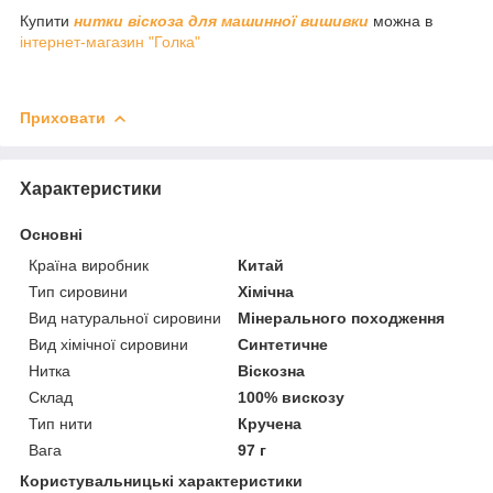
Купити
нитки віскоза для машинної вишивки
можна в
інтернет-магазин "Голка"
Приховати
Характеристики
Основні
Країна виробник
Китай
Тип сировини
Хімічна
Вид натуральної сировини
Мінерального походження
Вид хімічної сировини
Синтетичне
Нитка
Віскозна
Склад
100% вискозу
Тип нити
Кручена
Вага
97 г
Користувальницькі характеристики