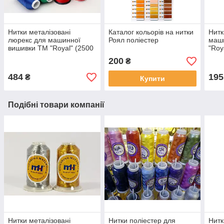
Нитки металізовані
Каталог кольорів на нитки
Нитк
люрекс для машинної
Роял поліестер
маш
вишивки ТМ "Royal" (2500
"Roy
метрів)
(500
200
₴
484
195
₴
Купити
Подібні товари компанії
Нитки металізовані
Нитки поліестер для
Нитк