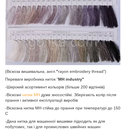
(Віскоза вишивальна, англ.
"
rayon embroidery thread")
Переваги виробника ниток "
MH industry"
-Широкий асортимент кольорів (більше 200 відтінків)
-Віскозні
нитки МН
дуже зносостійкі. Зберігають колір після
прання і активної експлуатації виробів
-Віскозна нитка МН стійка до прання при температурі до 150
С
-Дана нитка для машинної вишивки підходить як для
побутових, так і для промислових швейних машин