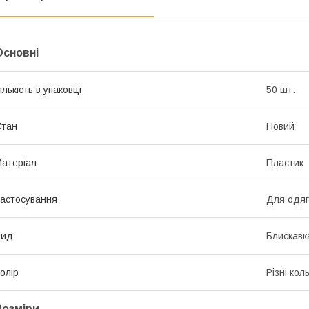
Основні
ількість в упаковці
50 шт.
Стан
Новий
атеріал
Пластик
астосування
Для одяг
Вид
Блискавк
олір
Різні кол
Розміри