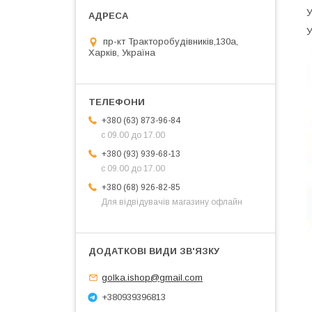
У
У
пр-кт Тракторобудівників,130а,
Харків, Україна
+380 (63) 873-96-84
с 09.00 до 17.00
+380 (93) 939-68-13
с 09.00 до 17.00
+380 (68) 926-82-85
Для відвідувачів магазину офлайн
golka.ishop@gmail.com
+380939396813