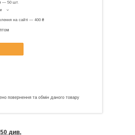
 — 50 шт.
и
лення на сайті — 400 ₴
оптом
ено повернення та обмін даного товару
50 див.