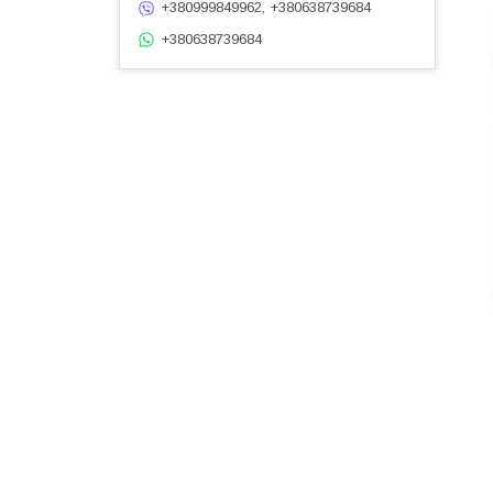
+380999849962, +380638739684
+380638739684