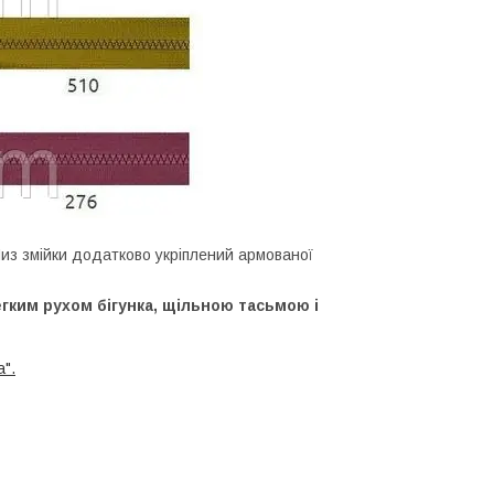
.Низ змійки додатково укріплений армованої
егким рухом бігунка, щільною тасьмою і
а".