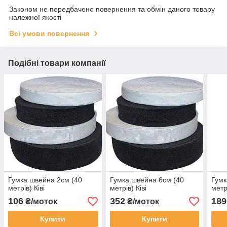
Законом не передбачено повернення та обмін даного товару
належної якості
Всі умови повернення
Подібні товари компанії
Гумка швейна 2см (40
Гумка швейна 6см (40
Гумк
метрів) Ківі
метрів) Ківі
метрі
106
352
189
₴/моток
₴/моток
Купити
Купити