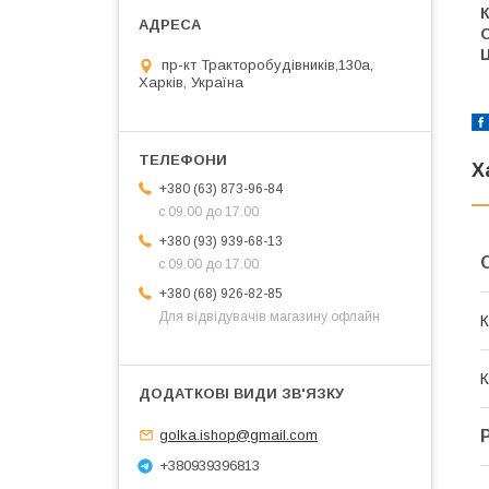
К
Ц
пр-кт Тракторобудівників,130а,
Харків, Україна
Х
+380 (63) 873-96-84
с 09.00 до 17.00
+380 (93) 939-68-13
с 09.00 до 17.00
+380 (68) 926-82-85
Для відвідувачів магазину офлайн
К
К
golka.ishop@gmail.com
+380939396813