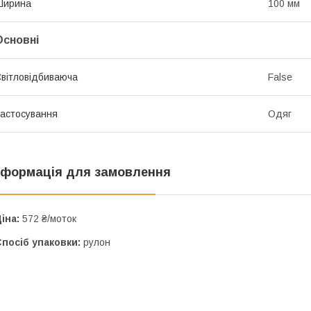
Ширина
100 мм
Основні
вітловідбиваюча
False
астосування
Одяг
нформація для замовлення
іна:
572 ₴/моток
посіб упаковки:
рулон