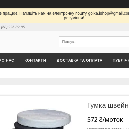
е працює. Напишіть нам на електронну пошту golka.ishop@gmail.com,
розуміння!
 (68) 926-82-85
РО НАС
КОНТАКТИ
ДОСТАВКА ТА ОПЛАТА
ПУБЛІЧ
Гумка швейна
572 ₴/моток