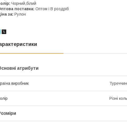
олір:
Чорний,білий
Оптова поставка:
Оптом і В роздріб
іна за:
Рулон
арактеристики
Основні атрибути
раїна виробник
Туреччи
олір
Різні кол
Розміри