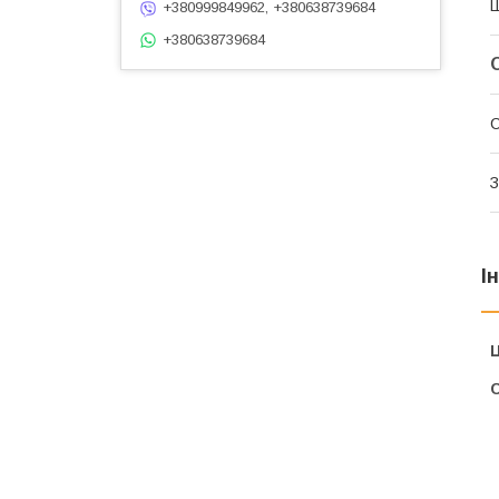
+380999849962, +380638739684
+380638739684
С
З
І
Ц
С