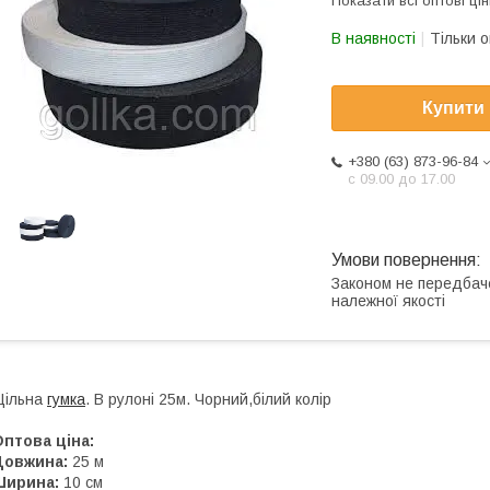
Показати всі оптові цін
В наявності
Тільки 
Купити
+380 (63) 873-96-84
с 09.00 до 17.00
Законом не передбач
належної якості
Щільна
гумка
. В рулоні 25м. Чорний,білий колір
птова ціна:
Довжина:
25 м
Ширина:
10 см