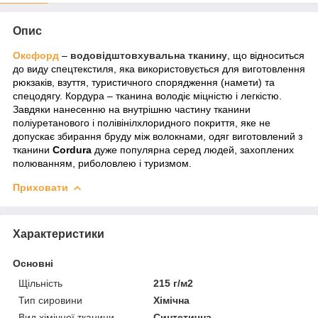
Опис
Оксфорд
–
водовідштовхувальна тканину
, що відноситься
до виду спецтекстиля, яка використовується для виготовлення
рюкзаків, взуття, туристичного спорядження (намети) та
спецодягу. Кордура
– тканина володіє міцністю і легкістю.
Завдяки нанесенню на внутрішню частину тканини
поліуретанового і полівінілхлоридного покриття, яке не
допускає збирання бруду між волокнами, одяг виготовлений з
тканини
Cordura
дуже популярна серед людей, захоплених
полюванням, риболовлею і туризмом.
Приховати
Характеристики
Основні
Щільність
215 г/м2
Тип сировини
Хімічна
Вид хімічної тканини
Синтетична