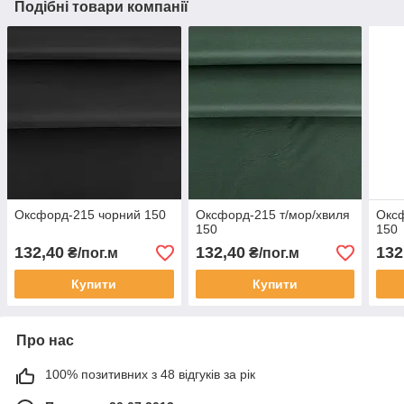
Подібні товари компанії
Оксфорд-215 чорний 150
Оксфорд-215 т/мор/хвиля
Окс
150
150
132,40
132,40
132
₴/пог.м
₴/пог.м
Купити
Купити
Про нас
100% позитивних з 48 відгуків за рік