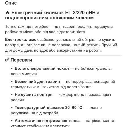
Опис
🔥 Електричний килимок ЕГ-2/220 пНН з
водонепроникним плівковим чохлом
Тепло там, де потрібно — для тварин, рослин, тераріумів,
робочого місця або під час підготовки тіста.
Електрокилимок
забезпечує локальний обігрів: не сушить
повітря, а нагріває лише поверхню, на якій лежить. Зручний
для дому, дачі, поїздок або використання на роботі.
✅ Переваги
Вологонепроникний чохол
— не боїться крапель,
легко миється.
Безпечний для тварин
— не перегріває, оснащений
термодатчиком і захистом від перегрівання.
Не сушить повітря
— комфортно для вихованців і
рослин.
Температурний діапазон 30–60 °C
— плавне
регулювання під потреби.
Автоматичне підтримання тепла
— нагрівається та
утримує стабільну температуру.