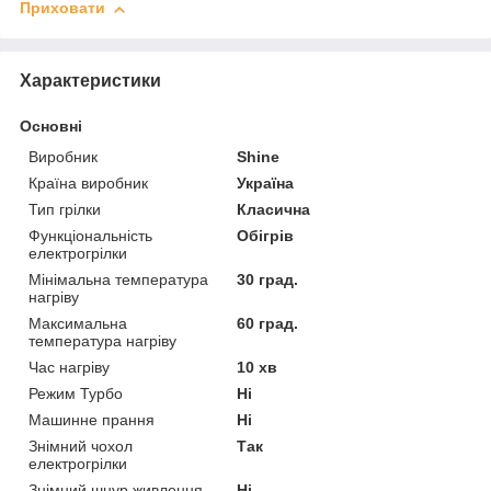
Приховати
Характеристики
Основні
Виробник
Shine
Країна виробник
Україна
Тип грілки
Класична
Функціональність
Обігрів
електрогрілки
Мінімальна температура
30 град.
нагріву
Максимальна
60 град.
температура нагріву
Час нагріву
10 хв
Режим Турбо
Ні
Машинне прання
Ні
Знімний чохол
Так
електрогрілки
Знімний шнур живлення
Ні