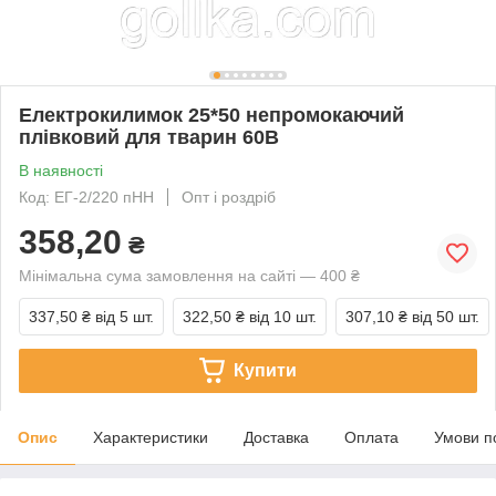
Електрокилимок 25*50 непромокаючий
плівковий для тварин 60В
В наявності
Код: ЕГ-2/220 пНН
Опт і роздріб
358,20
₴
Мінімальна сума замовлення на сайті — 400 ₴
337,50 ₴
від 5 шт.
322,50 ₴
від 10 шт.
307,10 ₴
від 50 шт.
Купити
Опис
Характеристики
Доставка
Оплата
Умови п