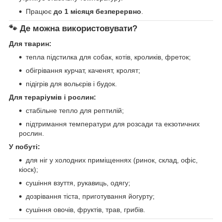
Працює
до 1 місяця безперервно
.
🐾 Де можна використовувати?
Для тварин:
тепла підстилка для собак, котів, кроликів, фреток;
обігрівання курчат, каченят, кролят;
підігрів для вольєрів і будок.
Для тераріумів і рослин:
стабільне тепло для рептилій;
підтримання температури для розсади та екзотичних
рослин.
У побуті:
для ніг у холодних приміщеннях (ринок, склад, офіс,
кіоск);
сушіння взуття, рукавиць, одягу;
дозрівання тіста, приготування йогурту;
сушіння овочів, фруктів, трав, грибів.