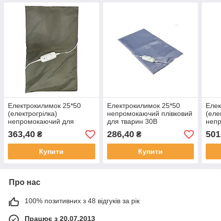
Електрокилимок 25*50
Електрокилимок 25*50
Елек
(електрогрілка)
непромокаючий плівковий
(еле
непромокаючий для
для тварин 30В
непр
тварин, автоматичне
для 
363,40
286,40
501
₴
₴
регулювання
Купити
Купити
Про нас
100% позитивних з 48 відгуків за рік
Працює з 20.07.2013