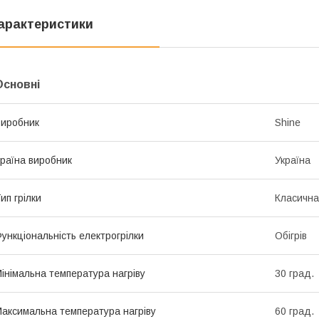
арактеристики
Основні
иробник
Shine
раїна виробник
Україна
ип грілки
Класична
ункціональність електрогрілки
Обігрів
інімальна температура нагріву
30 град.
аксимальна температура нагріву
60 град.