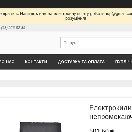
е працює. Напишіть нам на електронну пошту golka.ishop@gmail.com,
розуміння!
 (68) 926-82-85
РО НАС
КОНТАКТИ
ДОСТАВКА ТА ОПЛАТА
ПУБЛІЧ
Електрокилим
непромокаюч
501,60 ₴