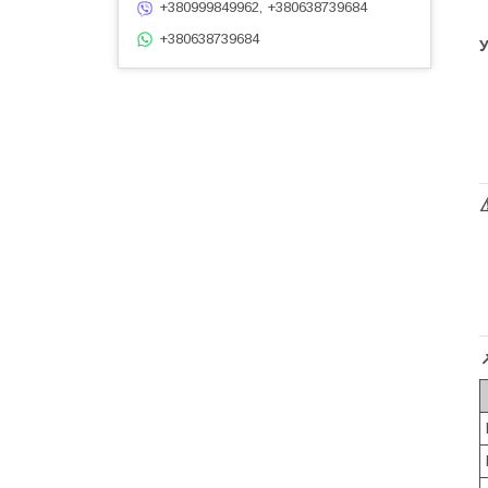
+380999849962, +380638739684
+380638739684
У