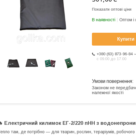
Показати оптові ціни
В наявності
Оптом і 
Купити
+380 (63) 873-96-84
с 09.00 до 17.00
Законом не передбач
належної якості
🔥 Електричний килимок ЕГ-2/220 пНН з водонепрон
епло там, де потрібно — для тварин, рослин, тераріумів, робочого м