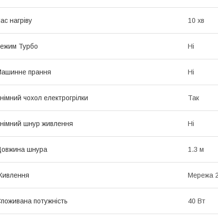
ас нагріву
10 хв
ежим Турбо
Ні
Машинне прання
Ні
німний чохол електрогрілки
Так
німний шнур живлення
Ні
Довжина шнура
1.3 м
Живлення
Мережа 
поживана потужність
40 Вт