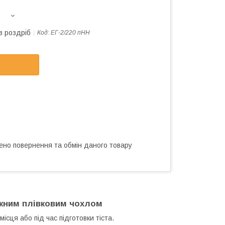
в роздріб
Код:
ЕГ-2/220 пНН
ено повернення та обмін даного товару
икним плівковим чохлом
ісця або під час підготовки тіста.