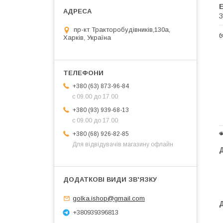
З
пр-кт Тракторобудівників,130а,
Харків, Україна
+380 (63) 873-96-84
с 09.00 до 17.00
+380 (93) 939-68-13
с 09.00 до 17.00
+380 (68) 926-82-85
Для відвідувачів магазину офлайн
golka.ishop@gmail.com
Д
+380939396813