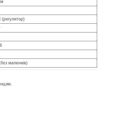
см
 (регулятор)
г
б
(без малюнків)
енцям.