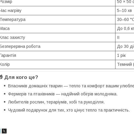
Розмір
50 × 50 
Час нагріву
5–10 хв
Температура
30–60 °C
Маса
До 0,6 к
Клас захисту
II
Безперервна робота
До 30 ді
Гарантія
1 рік
Колір
Темний 
🎁 Для кого це?
Власників домашніх тварин — тепло та комфорт вашим улюбл
Фермерів та птахівників — надійний обігрів молодняка.
Любителів рослин, тераріумів, хобі та рукоділля.
Чудовий подарунок для тих, хто цінує тепло та практичність.