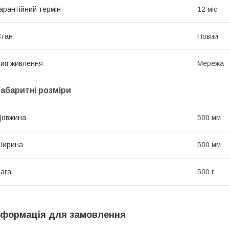
арантійний термін
12 міс
Стан
Новий
ип живлення
Мережа
Габаритні розміри
Довжина
500 мм
Ширина
500 мм
ага
500 г
нформація для замовлення