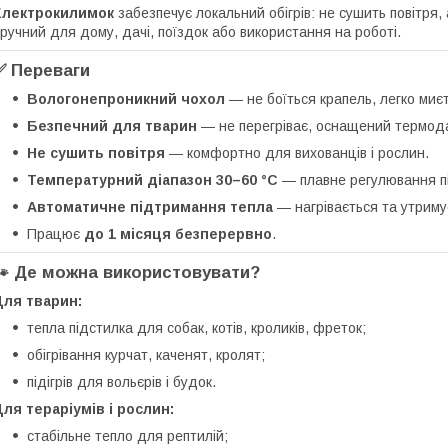
Електрокилимок
забезпечує локальний обігрів: не сушить повітря, 
ручний для дому, дачі, поїздок або використання на роботі.
✅ Переваги
Вологонепроникний чохол
— не боїться крапель, легко миє
Безпечний для тварин
— не перегріває, оснащений термодат
Не сушить повітря
— комфортно для вихованців і рослин.
Температурний діапазон 30–60 °C
— плавне регулювання п
Автоматичне підтримання тепла
— нагрівається та утриму
Працює
до 1 місяця безперервно
.
🐾 Де можна використовувати?
Для тварин:
тепла підстилка для собак, котів, кроликів, фреток;
обігрівання курчат, каченят, кролят;
підігрів для вольєрів і будок.
ля тераріумів і рослин:
стабільне тепло для рептилій;