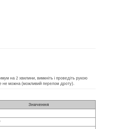
имум на 2 хвилини, вимкніть і проведіть рукою
ше не можна (можливий перелом дроту).
Значення
т