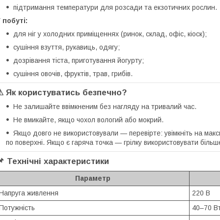
підтримання температури для розсади та екзотичних рослин.
 побуті:
для ніг у холодних приміщеннях (ринок, склад, офіс, кіоск);
сушіння взуття, рукавиць, одягу;
дозрівання тіста, приготування йогурту;
сушіння овочів, фруктів, трав, грибів.
⚠ Як користуватись безпечно?
Не залишайте ввімкненим без нагляду на тривалий час.
Не вмикайте, якщо чохол вологий або мокрий.
Якщо довго не використовували — перевірте: увімкніть на макс
по поверхні. Якщо є гаряча точка — грілку використовувати біль
📌 Технічні характеристики
Параметр
Напруга живлення
220 В
Потужність
40–70 В