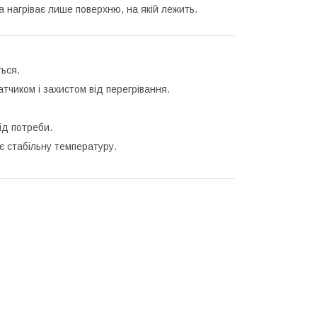
а нагріває лише поверхню, на якій лежить.
ться.
чиком і захистом від перегрівання.
ід потреби.
є стабільну температуру.