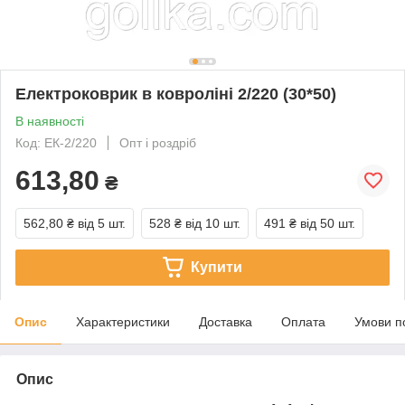
Електроковрик в ковроліні 2/220 (30*50)
В наявності
Код: ЕК-2/220
Опт і роздріб
613,80
₴
562,80 ₴
від 5 шт.
528 ₴
від 10 шт.
491 ₴
від 50 шт.
Купити
Опис
Характеристики
Доставка
Оплата
Умови п
Опис