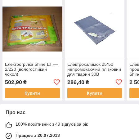
Електрогрілка Shine ЕГ —
Електрокилимок 25*50
Елек
2/220 (вологостійкий
непромокаючий плівковий
проц
чохол)
для тварин 30В
Shin
непр
502,90
286,40
2 5
₴
₴
Купити
Купити
Про нас
100% позитивних з 49 відгуків за рік
Працює з 20.07.2013