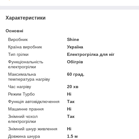
Характеристики
Основні
Виробник
Shine
Країна виробник
Україна
Тип грілки
Електрогрілка для ніг
Функціональність
Обігрів
електрогрілки
Максимальна
60 град.
температура нагріву
Час нагріву
20 хв
Режим Турбо
Ні
Функція автовідключення
Так
Машинне прання
Ні
Знімний чохол
Так
електрогрілки
Знімний шнур живлення
Ні
Довжина шнура
1.5 м