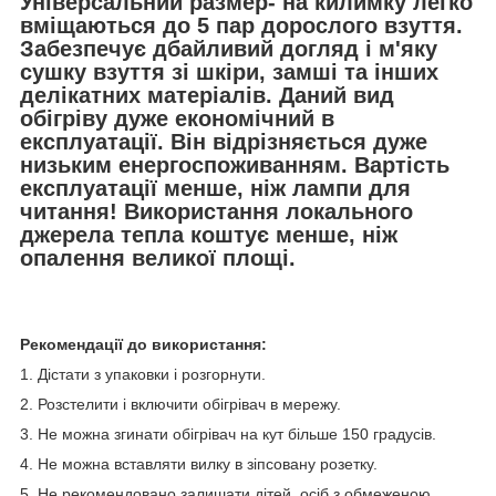
Універсальний размер- на килимку легко
вміщаються до 5 пар дорослого взуття.
Забезпечує дбайливий догляд і м'яку
сушку взуття зі шкіри, замші та інших
делікатних матеріалів. Даний вид
обігріву дуже економічний в
експлуатації. Він відрізняється дуже
низьким енергоспоживанням. Вартість
експлуатації менше, ніж лампи для
читання! Використання локального
джерела тепла коштує менше, ніж
опалення великої площі.
Рекомендації до використання:
1. Дістати з упаковки і розгорнути.
2. Розстелити і включити обігрівач в мережу.
3. Не можна згинати обігрівач на кут більше 150 градусів.
4. Не можна вставляти вилку в зіпсовану розетку.
5. Не рекомендовано залишати дітей, осіб з обмеженою