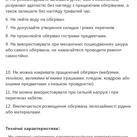
розумової здатністю без нагляду з працюючим обігрівачем, а
також залишати без нагляду тривалий час.
6. Не лийте воду на обігрівач.
7. Не допускайте утворення складок і різких перегинів.
8. Не проколюйте обігрівач гострими предметами.
9. Не використовувати при механічних пошкодженнях шнура
або самого обігрівача, не намагайтеся проводити ремонт
самостійно.
10. Не можна накривати працюючий обігрівач (меблями,
технікою, великими м'якими іграшками, пледом, ковдрою або
іншими предметами з низькою провідністю).
11. Не можна використовувати при сильній напрузі і при
перегинах кабелю.
12. Виключається розміщення обігрівача легкозаймисті рідини
або матеріалами.
Технічні характеристики:
- Не утворює шкідливого електромагнітного випромінювання.