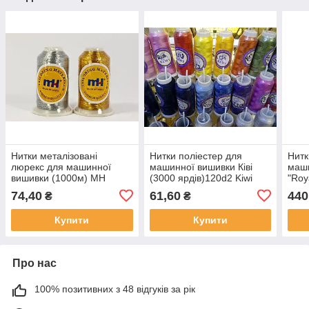
Нитки металізовані
Нитки поліестер для
Нитк
люрекс для машинної
машинної вишивки Ківі
маш
вишивки (1000м) MH
(3000 ярдів)120d2 Kiwi
"Roy
industry
метр
74,40
61,60
440
₴
₴
Купити
Купити
Про нас
100% позитивних з 48 відгуків за рік