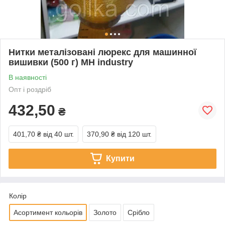
Нитки металізовані люрекс для машинної
вишивки (500 г) MH industry
В наявності
Опт і роздріб
432,50
₴
401,70 ₴
від 40 шт.
370,90 ₴
від 120 шт.
Купити
Колір
Асортимент кольорів
Золото
Срібло