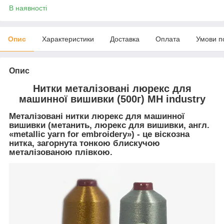
В наявності
Опис
Характеристики
Доставка
Оплата
Умови п
Опис
Нитки металізовані люрекс для
машинної вишивки (500г) MH industry
Металізовані нитки люрекс для машинної
вишивки (метанить, люрекс для вишивки, англ.
«metallic yarn for embroidery») - це віскозна
нитка, загорнута тонкою блискучою
металізованою плівкою.