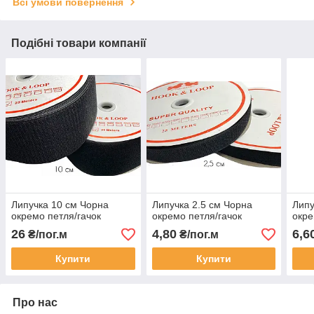
Всі умови повернення
Подібні товари компанії
Липучка 10 см Чорна
Липучка 2.5 см Чорна
Липу
окремо петля/гачок
окремо петля/гачок
окре
26
4,80
6,6
₴/пог.м
₴/пог.м
Купити
Купити
Про нас