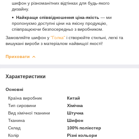
шифон у різноманітних відтінках для будь-якого
дизайну.
Найкраще співвідношення ціна-якість
— ми
пропонуємо доступні ціни на якісну продукцію,
співпрацюючи безпосередньо з виробником.
Замовляйте шифон у
"Голка"
і створюйте стильні, легкі та
вишукані вироби з матеріалом найвищої якості!
Приховати
Характеристики
Основні
Країна виробник
Китай
Тип сировини
Хімічна
Вид хімічної тканини
Штучна
Тканина
Шифон
Склад
100% поліестер
Колір
Різні кольори