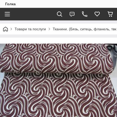
Голка
Товари та послуги
Тканини. (Бязь, ситець, фланель, твк 