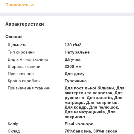
Приховати
Характеристики
Основні
Щільність
130 г/м2
Тип сировини
Натуральне
Вид хімічної тканини
Штучна
Ширина тканини
2200 мм
Призначення
Для дому
Країна виробник
Туреччина
Призначення тканини
Для постільної білизни, Для
скатертин та серветок, Для
рушників, Для халатів, Для
матраців, Для напірників,
Для ковдр, Для пелюшок,
Для наматрацників, Для
покривал
Колір
Різні кольори
Склад
70%бавовна, 30%віскоза