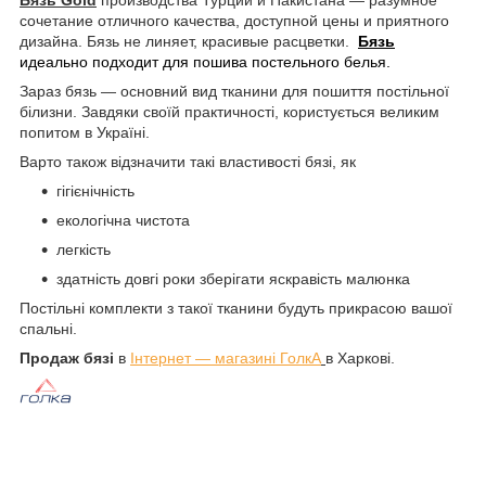
сочетание отличного качества, доступной цены и приятного
дизайна. Бязь не линяет, красивые расцветки.
Бязь
идеально подходит для пошива постельного белья.
Зараз бязь ― основний вид тканини для пошиття постільної
білизни. Завдяки своїй практичності, користується великим
попитом в Україні.
Варто також відзначити такі властивості бязі, як
гігієнічність
екологічна чистота
легкість
здатність довгі роки зберігати яскравість малюнка
Постільні комплекти з такої тканини будуть прикрасою вашої
спальні.
Продаж бязі
в
Інтернет ― магазині ГолкА
в Харкові.