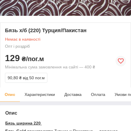
Бязь х/б (220) Турция/Пакистан
Немає в наявності
Опт і роздріб
129
₴/пог.м
Мінімальна сума замовлення на сайті — 400 ₴
90,80 ₴
від 50 пог.м
Опис
Характеристики
Доставка
Оплата
Умови п
Опис
Бязь ширина 220
Бязь Gold
производства Турции и Пакистана ― разумное