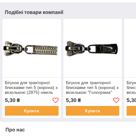
Подібні товари компанії
Бігунок для тракторної
Бігунок для тракторної
Бігу
блискавки тип 5 (корона) з
блискавки тип 5 (корона) з
блис
вісюлькою (2875) нікель
вісюлькою "Голограма"
вісю
(6700) темний нікель
ніке
5,30
5,30
5,3
₴
₴
Купити
Купити
Про нас