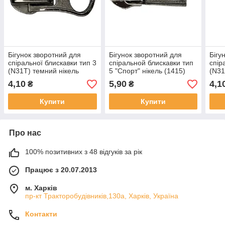
Бігунок зворотний для
Бігунок зворотний для
Бігу
спіральної блискавки тип 3
спіральной блискавки тип
спір
(N31T) темний нікель
5 "Спорт" нікель (1415)
(N31
4,10
5,90
4,1
₴
₴
Купити
Купити
Про нас
100% позитивних з 48 відгуків за рік
Працює з 20.07.2013
м. Харків
пр-кт Тракторобудівників,130а, Харків, Україна
Контакти