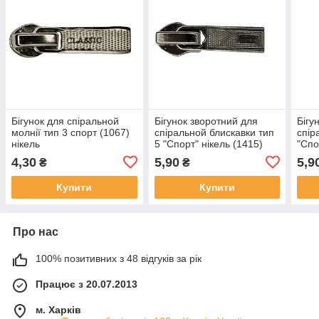
Бігунок для спіральной
Бігунок зворотний для
Бігу
молнії тип 3 спорт (1067)
спіральной блискавки тип
спір
нікель
5 "Спорт" нікель (1415)
"Спо
ніке
4,30
5,90
5,9
₴
₴
Купити
Купити
Про нас
100% позитивних з 48 відгуків за рік
Працює з 20.07.2013
м. Харків