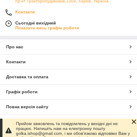
пр-кт Тракторобудівників,130а, Харків, Україна
Контакти
Сьогодні вихідний
Показати весь графік роботи
Про нас
Контакти
Доставка та оплата
Графік роботи
Повна версія сайту
Сайт створено на маркетплейсі
Prom.ua
Прийом замовлень та повідомлень у вихідні дні не
працює. Напишіть нам на електронну пошту
golka.ishop@gmail.com, і ми обов'язково відповімо Вам у
Політика конфіденційності