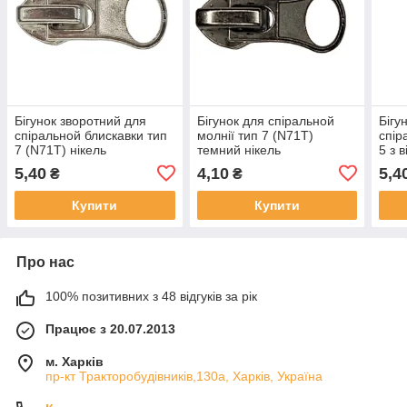
Бігунок зворотний для
Бігунок для спіральной
Бігу
спіральной блискавки тип
молнії тип 7 (N71T)
спір
7 (N71T) нікель
темний нікель
5 з 
темн
5,40
4,10
5,4
₴
₴
Купити
Купити
Про нас
100% позитивних з 48 відгуків за рік
Працює з 20.07.2013
м. Харків
пр-кт Тракторобудівників,130а, Харків, Україна