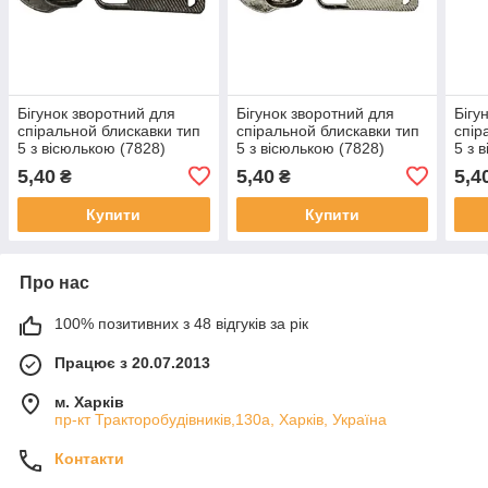
Бігунок зворотний для
Бігунок зворотний для
Бігу
спіральной блискавки тип
спіральной блискавки тип
спір
5 з вісюлькою (7828)
5 з вісюлькою (7828)
5 з 
темний нікель
нікель
чор
5,40
5,40
5,4
₴
₴
Купити
Купити
Про нас
100% позитивних з 48 відгуків за рік
Працює з 20.07.2013
м. Харків
пр-кт Тракторобудівників,130а, Харків, Україна
Контакти