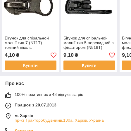
Бігунок для спіральной
Бігунок для спіральной
Бігу
молнії тип 7 (N71T)
молнії тип 5 перекидний з
молн
темний нікель
фіксатором (N518T)
фікс
чорний
ніке
4,10
9,10
9,1
₴
₴
Купити
Купити
Про нас
100% позитивних з 48 відгуків за рік
Працює з 20.07.2013
м. Харків
пр-кт Тракторобудівників,130а, Харків, Україна
Контакти