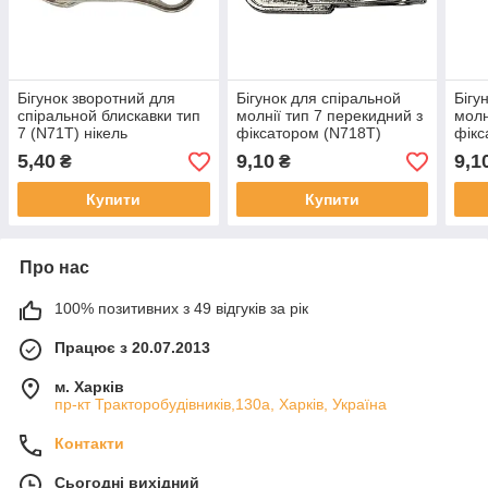
Бігунок зворотний для
Бігунок для спіральной
Бігу
спіральной блискавки тип
молнії тип 7 перекидний з
молн
7 (N71T) нікель
фіксатором (N718T)
фікс
нікель
темн
5,40
9,10
9,1
₴
₴
Купити
Купити
Про нас
100% позитивних з 49 відгуків за рік
Працює з 20.07.2013
м. Харків
пр-кт Тракторобудівників,130а, Харків, Україна
Контакти
Сьогодні вихідний