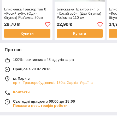
Блискавка Трактор тип 8
Блискавка Трактор тип 5
Блис
«Косий зуб». (Один
«Косий зуб». (Два бігунка)
«Кос
бігунок) Роз'ємна 80см
Роз'ємна 110 см
бігу
29,70
22,90
14,
₴
₴
Купити
Купити
Про нас
100% позитивних з 48 відгуків за рік
Працює з 20.07.2013
м. Харків
пр-кт Тракторобудівників,130а, Харків, Україна
Контакти
Сьогодні працює з 09:00 до 18:00
Показати весь графік роботи