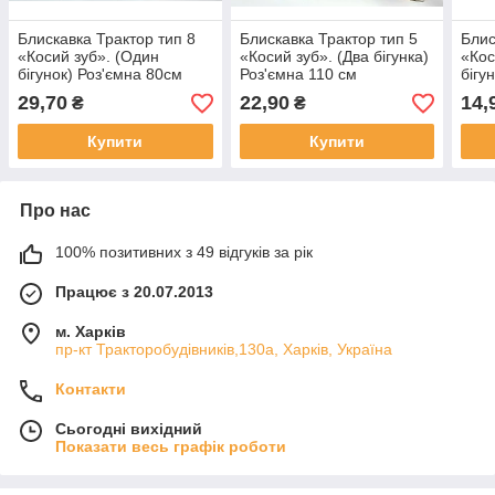
Блискавка Трактор тип 8
Блискавка Трактор тип 5
Блис
«Косий зуб». (Один
«Косий зуб». (Два бігунка)
«Кос
бігунок) Роз'ємна 80см
Роз'ємна 110 см
бігу
29,70
22,90
14,
₴
₴
Купити
Купити
Про нас
100% позитивних з 49 відгуків за рік
Працює з 20.07.2013
м. Харків
пр-кт Тракторобудівників,130а, Харків, Україна
Контакти
Сьогодні вихідний
Показати весь графік роботи