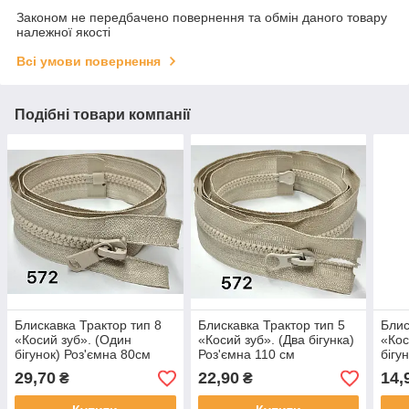
Законом не передбачено повернення та обмін даного товару
належної якості
Всі умови повернення
Подібні товари компанії
Блискавка Трактор тип 8
Блискавка Трактор тип 5
Блис
«Косий зуб». (Один
«Косий зуб». (Два бігунка)
«Кос
бігунок) Роз'ємна 80см
Роз'ємна 110 см
бігу
29,70
22,90
14,
₴
₴