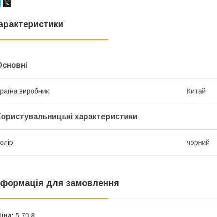
арактеристики
Основні
раїна виробник
Китай
Користувальницькі характеристики
олір
чорний
нформація для замовлення
іна:
5,70 ₴