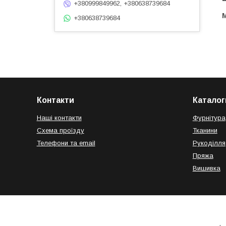
+380999849962, +380638739684
+380638739684
Контакти
Каталог
Наші контакти
Фурнітура
Схема проїзду
Тканини
Телефони та email
Рукоділля
Пряжа
Вишивка