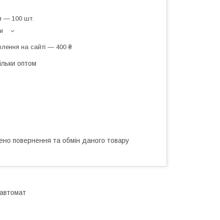
 — 100 шт.
и
лення на сайті — 400 ₴
ільки оптом
ено повернення та обмін даного товару
 автомат