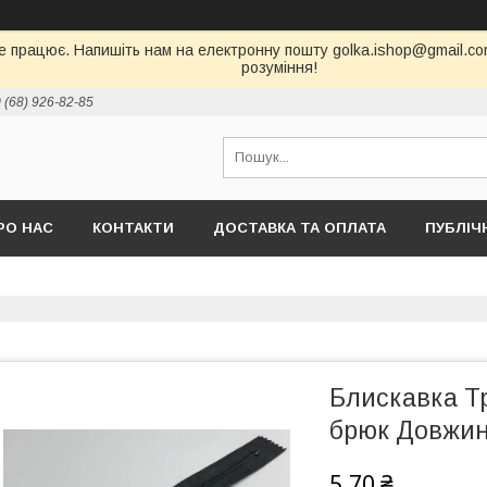
е працює. Напишіть нам на електронну пошту golka.ishop@gmail.com,
розуміння!
 (68) 926-82-85
РО НАС
КОНТАКТИ
ДОСТАВКА ТА ОПЛАТА
ПУБЛІЧ
Блискавка Т
брюк Довжин
5,70 ₴