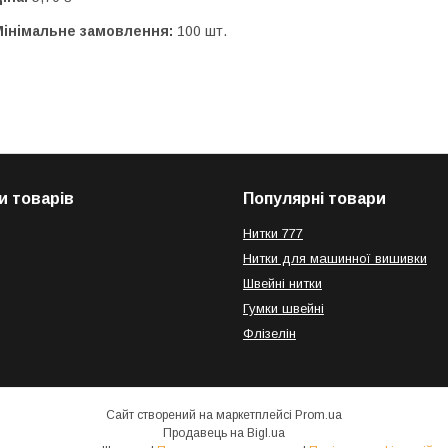
Мінімальне замовлення:
100 шт.
и товарів
Популярні товари
Нитки 777
Нитки для машинної вишивки
Швейні нитки
Гумки швейні
Флізелін
Сайт створений на маркетплейсі
Prom.ua
Продавець на Bigl.ua