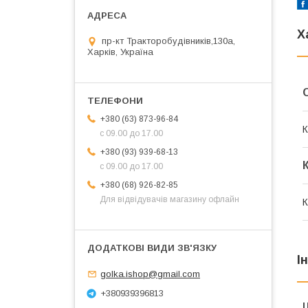
Х
пр-кт Тракторобудівників,130а,
Харків, Україна
+380 (63) 873-96-84
К
с 09.00 до 17.00
+380 (93) 939-68-13
с 09.00 до 17.00
+380 (68) 926-82-85
Для відвідувачів магазину офлайн
К
І
golka.ishop@gmail.com
+380939396813
Ц