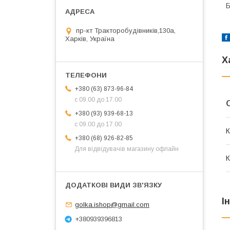
Б
пр-кт Тракторобудівників,130а,
Харків, Україна
Х
+380 (63) 873-96-84
с 09.00 до 17.00
+380 (93) 939-68-13
с 09.00 до 17.00
К
+380 (68) 926-82-85
Для відвідувачів магазину офлайн
К
І
golka.ishop@gmail.com
+380939396813