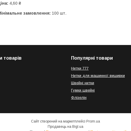
іна:
4,60 ₴
Мінімальне замовлення:
100 шт.
и товарів
Популярні товари
Нитки 777
Нитки для машинної вишивки
Швейні нитки
Гумки швейні
Флізелін
Сайт створений на маркетплейсі
Prom.ua
Продавець на Bigl.ua