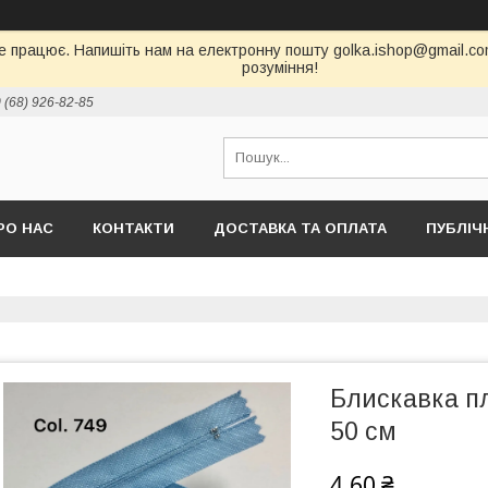
е працює. Напишіть нам на електронну пошту golka.ishop@gmail.com,
розуміння!
 (68) 926-82-85
РО НАС
КОНТАКТИ
ДОСТАВКА ТА ОПЛАТА
ПУБЛІЧ
Блискавка п
50 см
4,60 ₴