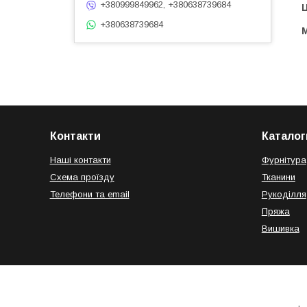
+380999849962, +380638739684
Ц
+380638739684
Контакти
Каталог
Наші контакти
Фурнітура
Схема проїзду
Тканини
Телефони та email
Рукоділля
Пряжа
Вишивка