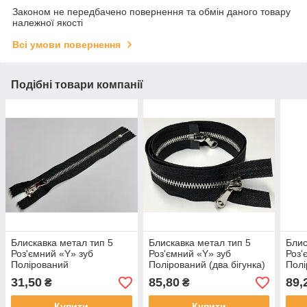
Законом не передбачено повернення та обмін даного товару
належної якості
Всі умови повернення
Подібні товари компанії
Блискавка метал тип 5
Блискавка метал тип 5
Блис
Роз'ємний «Y» зуб
Роз'ємний «Y» зуб
Роз'
Полірований
Полірований (два бігунка)
Полі
(Кишенькова) 18см
60см
65с
31,50
85,80
89,
₴
₴
Купити
Купити