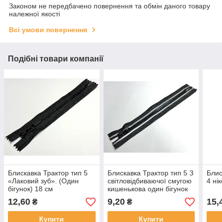
Законом не передбачено повернення та обмін даного товару
належної якості
Всі умови повернення
Подібні товари компанії
Блискавка Трактор тип 5
Блискавка Трактор тип 5 З
Блис
«Лаковий зуб». (Один
світловідбиваючої смугою
4 ні
бігунок) 18 см
кишенькова один бігунок
18 см
12,60
9,20
15,
₴
₴
Купити
Купити