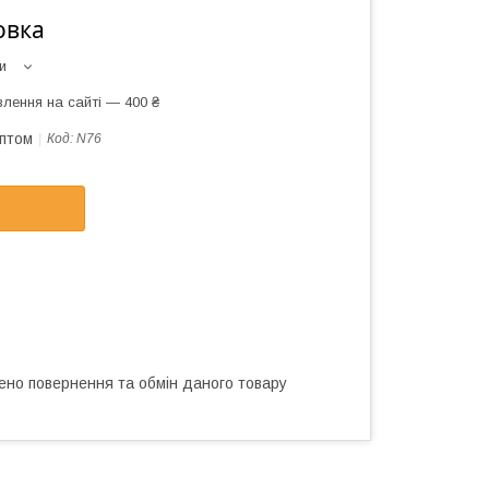
овка
и
лення на сайті — 400 ₴
оптом
Код:
N76
ено повернення та обмін даного товару