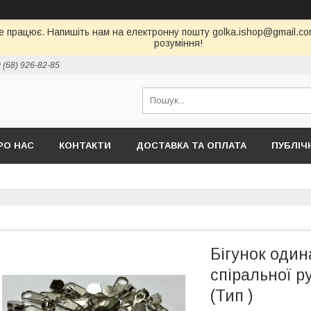
е працює. Напишіть нам на електронну пошту golka.ishop@gmail.com,
розуміння!
 (68) 926-82-85
РО НАС
КОНТАКТИ
ДОСТАВКА ТА ОПЛАТА
ПУБЛІЧ
Бігунок оди
спіральної р
(Тип )