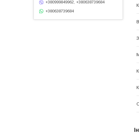
+380999849962, +380638739684
К
+380638739684
З
М
К
К
І