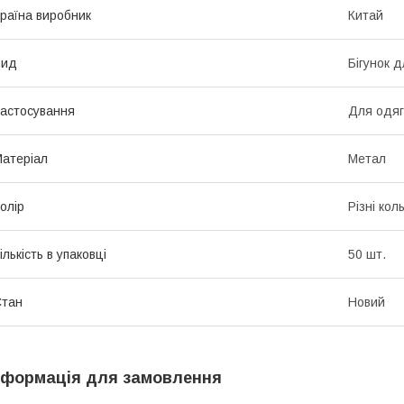
раїна виробник
Китай
Вид
Бігунок 
астосування
Для одяг
атеріал
Метал
олір
Різні кол
ількість в упаковці
50 шт.
Стан
Новий
нформація для замовлення