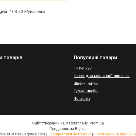
іна:
108,70 ₴/упаковка
и товарів
Популярні товари
Нитки 777
Нитки для машинної вишивки
Швейні нитки
Гумки швейні
Флізелін
Сайт створений на маркетплейсі
Prom.ua
Продавець на Bigl.ua
Інтернет-магазин gollka.com |
Поскаржитися на контент
|
Політика конфіденційно