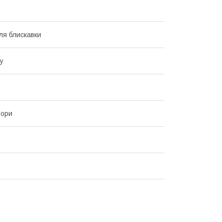
для блискавки
у
ьори