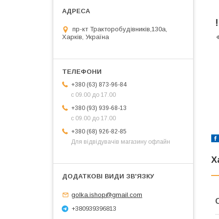
пр-кт Тракторобудівників,130а,
Харків, Україна
+380 (63) 873-96-84
с 09.00 до 17.00
+380 (93) 939-68-13
с 09.00 до 17.00
+380 (68) 926-82-85
Для відвідувачів магазину офлайн
Х
golka.ishop@gmail.com
+380939396813