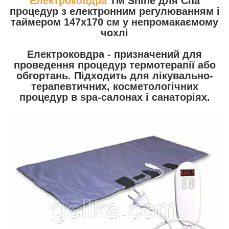
Електроковдра
TM Shine для Спа
процедур з електронним регулюванням і
таймером 147х170 см у непромакаємому
чохлі
Електроковдра - призначений для
проведення процедур термотерапії або
обгортань. Підходить для лікувально-
терапевтичних, косметологічних
процедур в spa-салонах і санаторіях.