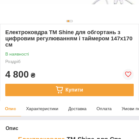
Електроковдра TM Shine для обгортань з
цифровим регулюванням і таймером 147х170
см
В наявності
Роздріб
4 800
₴
Купити
Опис
Характеристики
Доставка
Оплата
Умови п
Опис