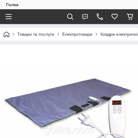
Голка
Товари та послуги
Електротовари
Ковдри електричн