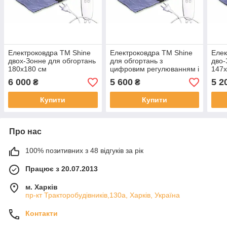
Електроковдра TM Shine
Електроковдра TM Shine
Елек
двох-Зонне для обгортань
для обгортань з
дво-
180х180 см
цифровим регулюванням і
147х
таймером 180х180 см
6 000
5 600
5 2
₴
₴
Купити
Купити
Про нас
100% позитивних з 48 відгуків за рік
Працює з 20.07.2013
м. Харків
пр-кт Тракторобудівників,130а, Харків, Україна
Контакти