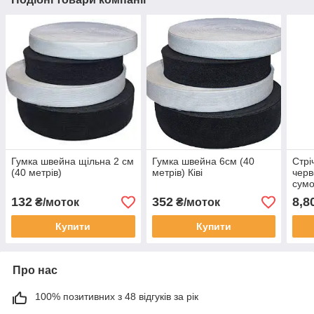
Гумка швейна щільна 2 см
Гумка швейна 6см (40
Стрі
(40 метрів)
метрів) Ківі
черв
сумо
132
352
8,8
₴/моток
₴/моток
Купити
Купити
Про нас
100% позитивних з 48 відгуків за рік