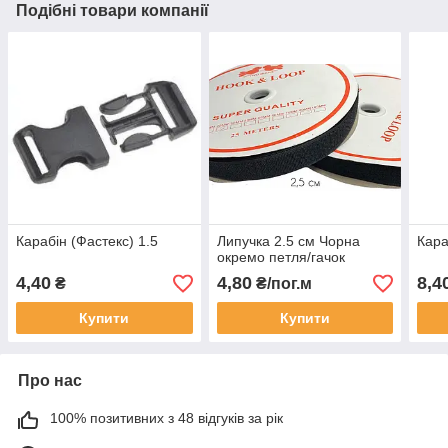
Подібні товари компанії
Карабін (Фастекс) 1.5
Липучка 2.5 см Чорна
Кара
окремо петля/гачок
4,40
4,80
8,4
₴
₴/пог.м
Купити
Купити
Про нас
100% позитивних з 48 відгуків за рік