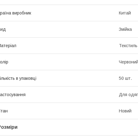
раїна виробник
Китай
Вид
Змійка
атеріал
Текстиль
олір
Червони
ількість в упаковці
50 шт.
астосування
Для одяг
Стан
Новий
Розміри