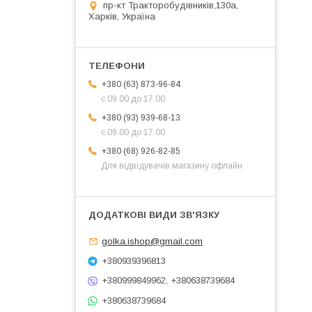
пр-кт Тракторобудівників,130а,
Харків, Україна
+380 (63) 873-96-84
с 09.00 до 17.00
+380 (93) 939-68-13
с 09.00 до 17.00
+380 (68) 926-82-85
Для відвідувачів магазину офлайн
golka.ishop@gmail.com
+380939396813
+380999849962, +380638739684
+380638739684